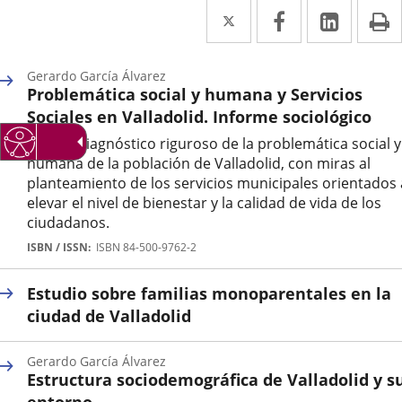
Twitter
Enlace
Facebook
Enlace
Linked
Enlace
P
a
a
a
una
una
una
Gerardo García Álvarez
Problemática social y humana y Servicios
aplicación
aplicación
aplica
Sociales en Valladolid. Informe sociológico
externa.
externa.
extern
Primer diagnóstico riguroso de la problemática social y
humana de la población de Valladolid, con miras al
planteamiento de los servicios municipales orientados 
elevar el nivel de bienestar y la calidad de vida de los
ciudadanos.
Autor
ISBN / ISSN
ISBN 84-500-9762-2
Estudio sobre familias monoparentales en la
ciudad de Valladolid
Gerardo García Álvarez
Estructura sociodemográfica de Valladolid y s
entorno