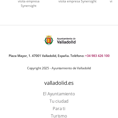
visita empresa
visita empresa Synersight
visit
Synersight
umber
iders:
Plaza Mayor, 1. 47001 Valladolid, España. Teléfono:
+34 983 426 100
Copyright 2025 - Ayuntamiento de Valladolid
valladolid.es
El Ayuntamiento
Tu ciudad
Para ti
This
Turismo