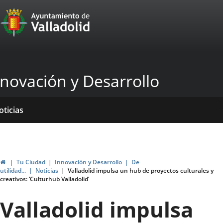
Portal
Jump to content
Web
del
Ayuntamiento
nnovación y Desarrollo
de
Valladolid
ome
rvicios
entros
yudas
ormativas
blicaciones
oticias
genda
ubvenciones
Home
Tu Ciudad
Innovación y Desarrollo
De
utilidad...
Noticias
Valladolid impulsa un hub de proyectos culturales y
creativos: ‘Culturhub Valladolid’
Valladolid impulsa