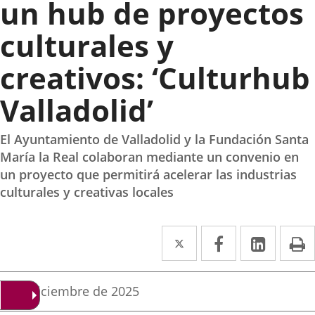
un hub de proyectos
culturales y
creativos: ‘Culturhub
Valladolid’
El Ayuntamiento de Valladolid y la Fundación Santa
María la Real colaboran mediante un convenio en
un proyecto que permitirá acelerar las industrias
culturales y creativas locales
Twitter
Enlace
Facebook
Enlace
Linked
Enlace
P
a
a
a
una
una
una
Fecha
5 de diciembre de 2025
de
aplicación
aplicación
aplica