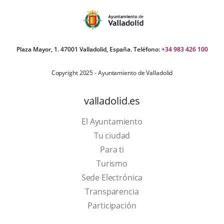
Plaza Mayor, 1. 47001 Valladolid, España. Teléfono:
+34 983 426 100
Copyright 2025 - Ayuntamiento de Valladolid
valladolid.es
El Ayuntamiento
Tu ciudad
Para ti
This
Turismo
link
Link
Sede Electrónica
will
to
Transparencia
open
external
Participación
in
application.