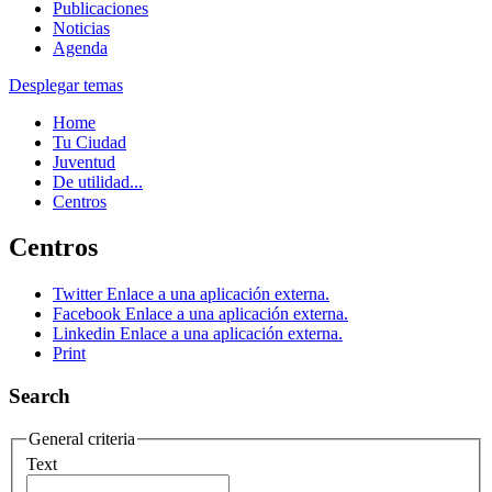
Publicaciones
Noticias
Agenda
Desplegar temas
Home
Tu Ciudad
Juventud
De utilidad...
Centros
Centros
Twitter
Enlace a una aplicación externa.
Facebook
Enlace a una aplicación externa.
Linkedin
Enlace a una aplicación externa.
Print
Search
General criteria
Text