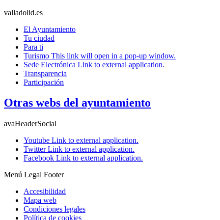
valladolid.es
El Ayuntamiento
Tu ciudad
Para ti
Turismo
This link will open in a pop-up window.
Sede Electrónica
Link to external application.
Transparencia
Participación
Otras webs del ayuntamiento
avaHeaderSocial
Youtube
Link to external application.
Twitter
Link to external application.
Facebook
Link to external application.
Menú Legal Footer
Accesibilidad
Mapa web
Condiciones legales
Política de cookies