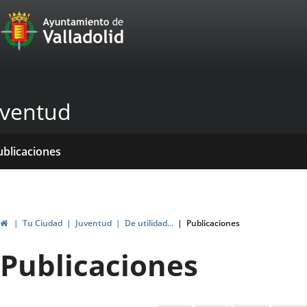
Portal
Jump to content
Web
del
Ayuntamiento
uventud
de
Valladolid
ome
rvicios
entros
yudas
ormativas
ublicaciones
ticias
genda
ubvenciones
Home
Tu Ciudad
Juventud
De utilidad...
Publicaciones
Publicaciones