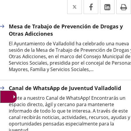
Twitter
Enlace
Facebook
Enlace
Linked
Enlace
P
a
a
a
una
una
una
Mesa de Trabajo de Prevención de Drogas y
aplicación
aplicación
aplica
Otras Adicciones
externa.
externa.
extern
El Ayuntamiento de Valladolid ha celebrado una nueva
sesión de la Mesa de Trabajo de Prevención de Drogas 
Otras Adicciones, en el marco del Consejo Municipal de
Servicios Sociales, presidida por el concejal de Persona
Mayores, Familia y Servicios Sociales,...
Canal de WhatsApp de Juventud Valladolid
Únete a nuestro Canal de WhatsApp! Encontrarás un
espacio directo, ágil y cercano para mantenerte
informado de todo lo que te interesa. A través de este
canal recibirás noticias, actividades, recursos, ayudas y
oportunidades pensadas especialmente para la
juventud...