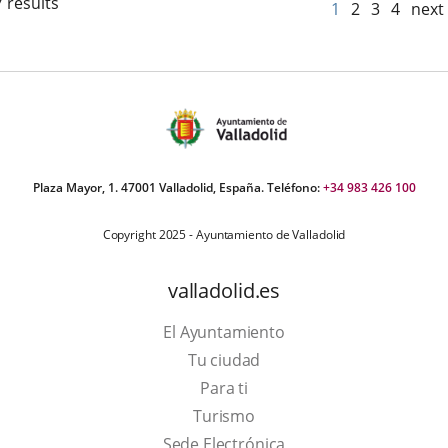
 results
1
2
3
4
next
Plaza Mayor, 1. 47001 Valladolid, España. Teléfono:
+34 983 426 100
Copyright 2025 - Ayuntamiento de Valladolid
valladolid.es
El Ayuntamiento
Tu ciudad
Para ti
This
Turismo
link
Link
Sede Electrónica