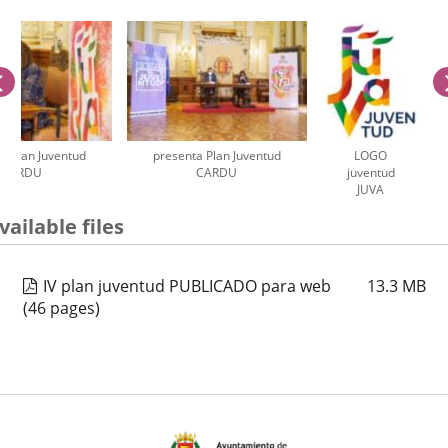
previus
a Plan Juventud
presenta Plan Juventud
LOGO
CARDU
CARDU
juventud
JUVA
umber
vailable files
iders:
IV plan juventud PUBLICADO para web
13.3
MB
(46 pages)