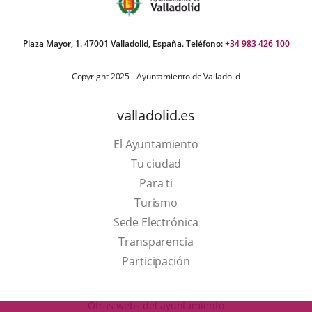
Plaza Mayor, 1. 47001 Valladolid, España. Teléfono:
+34 983 426 100
Copyright 2025 - Ayuntamiento de Valladolid
valladolid.es
El Ayuntamiento
Tu ciudad
Para ti
This
Turismo
link
Link
Sede Electrónica
will
to
Transparencia
open
external
Participación
in
application.
a
Otras webs del ayuntamiento