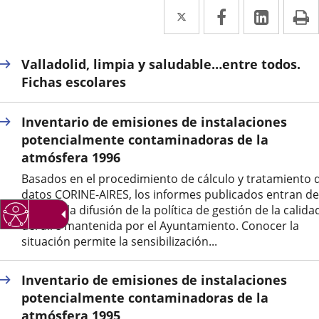
Twitter
Enlace
Facebook
Enlace
Linked
Enlace
P
a
a
a
una
una
una
Valladolid, limpia y saludable…entre todos.
aplicación
aplicación
aplica
Fichas escolares
externa.
externa.
extern
Inventario de emisiones de instalaciones
potencialmente contaminadoras de la
atmósfera 1996
Basados en el procedimiento de cálculo y tratamiento 
datos CORINE-AIRES, los informes publicados entran de
lleno en la difusión de la política de gestión de la calida
del aire mantenida por el Ayuntamiento. Conocer la
situación permite la sensibilización...
Inventario de emisiones de instalaciones
potencialmente contaminadoras de la
atmósfera 1995