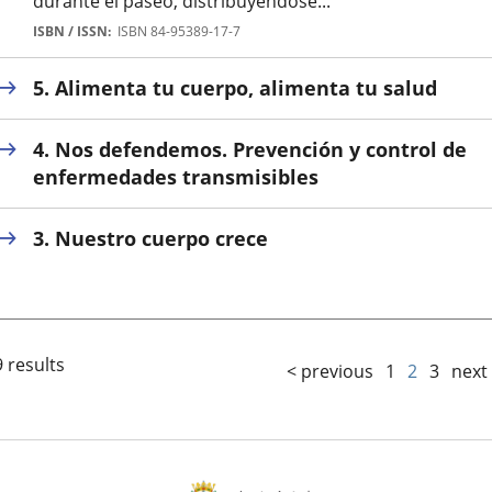
durante el paseo, distribuyéndose...
Autor
ISBN / ISSN
ISBN 84-95389-17-7
5. Alimenta tu cuerpo, alimenta tu salud
4. Nos defendemos. Prevención y control de
enfermedades transmisibles
3. Nuestro cuerpo crece
 results
< previous
1
2
3
next