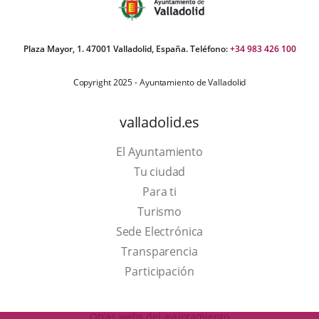
Plaza Mayor, 1. 47001 Valladolid, España. Teléfono:
+34 983 426 100
Copyright 2025 - Ayuntamiento de Valladolid
valladolid.es
El Ayuntamiento
Tu ciudad
Para ti
This
Turismo
link
Link
Sede Electrónica
will
to
Transparencia
open
external
Participación
in
application.
a
Otras webs del ayuntamiento