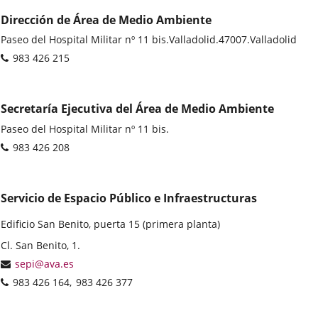
Dirección de Área de Medio Ambiente
Postal
Paseo del Hospital Militar nº 11 bis.
Valladolid.
47007.
Valladolid
address
Phones
983 426 215
Secretaría Ejecutiva del Área de Medio Ambiente
Postal
Paseo del Hospital Militar nº 11 bis.
address
Phones
983 426 208
Servicio de Espacio Público e Infraestructuras
Edificio San Benito, puerta 15 (primera planta)
Postal
Cl. San Benito, 1.
address
Email
sepi@ava.es
Phones
983 426 164
983 426 377