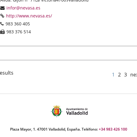
address
Email
infor@nevasa.es
Web
Enlace
http://www.nevasa.es/
a
Phones
983 360 405
una
Fax
983 376 514
aplicación
externa.
esults
1
2
3
ne
Plaza Mayor, 1. 47001 Valladolid, España. Teléfono:
+34 983 426 100