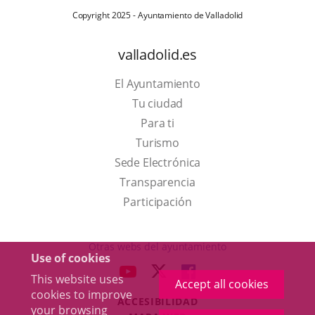
Copyright 2025 - Ayuntamiento de Valladolid
valladolid.es
El Ayuntamiento
Tu ciudad
Para ti
This
Turismo
link
Link
Sede Electrónica
will
to
Transparencia
open
external
Participación
in
application.
a
Otras webs del ayuntamiento
Use of cookies
pop-
aderSocial
LINK
LINK
LINK
This website uses
up
Accept all cookies
TO
TO
TO
cookies to improve
window.
ACCESIBILIDAD
EXTERNAL
EXTERNAL
EXTERNAL
your browsing