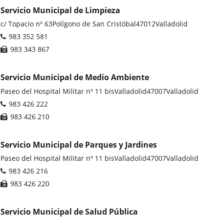
Servicio Municipal de Limpieza
Postal
c/ Topacio nº 63
Polígono de San Cristóbal
47012
Valladolid
address
Phones
983 352 581
Fax
983 343 867
Servicio Municipal de Medio Ambiente
Postal
Paseo del Hospital Militar nº 11 bis
Valladolid
47007
Valladolid
address
Phones
983 426 222
Fax
983 426 210
Servicio Municipal de Parques y Jardines
Postal
Paseo del Hospital Militar nº 11 bis
Valladolid
47007
Valladolid
address
Phones
983 426 216
Fax
983 426 220
Servicio Municipal de Salud Pública