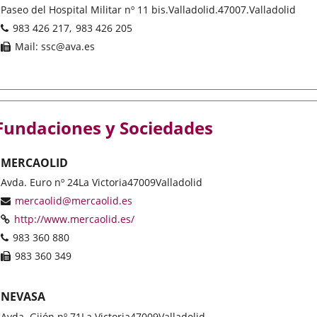
Postal
Paseo del Hospital Militar nº 11 bis.
Valladolid.
47007.
Valladolid
address
Phones
983 426 217
983 426 205
Fax
Mail: ssc@ava.es
Fundaciones y Sociedades
MERCAOLID
Postal
Avda. Euro nº 24
La Victoria
47009
Valladolid
address
Email
mercaolid@mercaolid.es
Web
Enlace
http://www.mercaolid.es/
a
Phones
983 360 880
una
Fax
983 360 349
aplicación
externa.
NEVASA
Postal
Avda. Gijón nº 71
La Victoria
47009
Valladolid