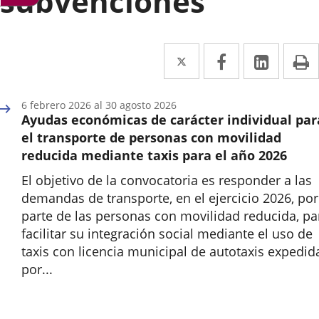
subvenciones
Twitter
Enlace
Facebook
Enlace
Linked
Enlace
P
a
a
a
una
una
una
6
febrero
2026
al
30
agosto
2026
Ayudas económicas de carácter individual par
aplicación
aplicación
aplica
el transporte de personas con movilidad
externa.
externa.
extern
reducida mediante taxis para el año 2026
El objetivo de la convocatoria es responder a las
demandas de transporte, en el ejercicio 2026, por
parte de las personas con movilidad reducida, pa
facilitar su integración social mediante el uso de
taxis con licencia municipal de autotaxis expedid
por...
Inicio