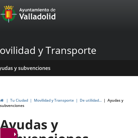
Portal
Jump to content
Web
del
Ayuntamiento
ovilidad y Transporte
de
Valladolid
ome
rvicios
entros
yudas y subvenciones
ormativas
blicaciones
ticias
genda
Home
Tu Ciudad
Movilidad y Transporte
De utilidad...
Ayudas y
subvenciones
Ayudas y