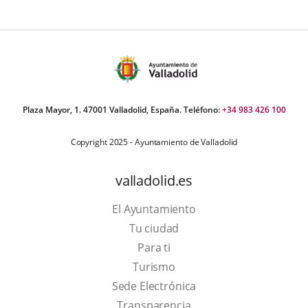
Plaza Mayor, 1. 47001 Valladolid, España. Teléfono:
+34 983 426 100
Copyright 2025 - Ayuntamiento de Valladolid
valladolid.es
El Ayuntamiento
Tu ciudad
Para ti
This
Turismo
link
Link
Sede Electrónica
will
to
Transparencia