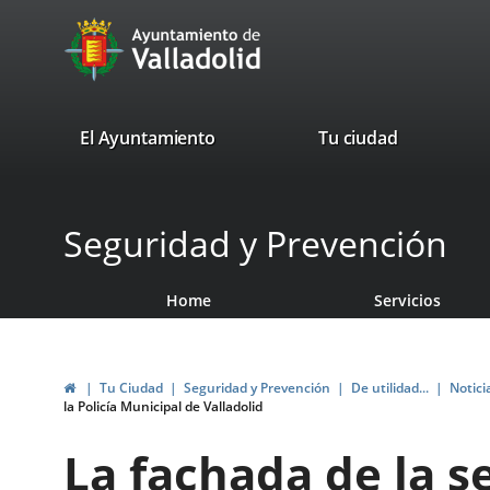
Portal
Jump to content
avaTop
Web
del
Ayuntamiento
valladolid.es
El Ayuntamiento
Tu ciudad
de
Valladolid
Seguridad y Prevención
Home
Servicios
Home
Tu Ciudad
Seguridad y Prevención
De utilidad...
Notici
la Policía Municipal de Valladolid
La fachada de la s