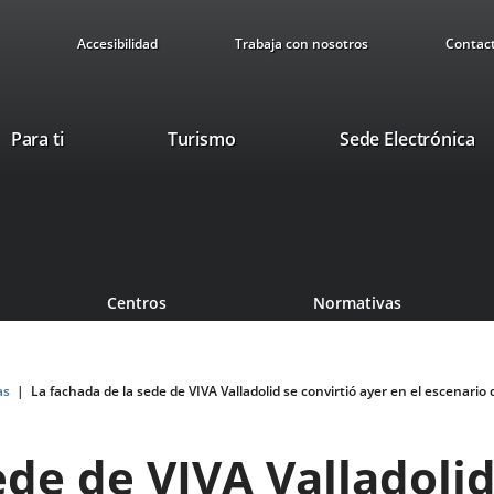
Accesibilidad
Trabaja con nosotros
Contac
This
Li
Para ti
Turismo
Sede Electrónica
link
to
will
ex
open
ap
in
a
pop-
Centros
Normativas
up
window.
as
La fachada de la sede de VIVA Valladolid se convirtió ayer en el escenar
ede de VIVA Valladolid