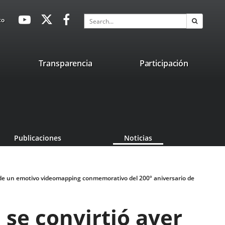
avaHeaderSocial
Link
Link
Link
Search
to
Search
to
to
to
external
external
external
application.
application.
application.
nk
Transparencia
Participación
ternal
plication.
Publicaciones
Noticias
io de un emotivo videomapping conmemorativo del 200º aniversario de
 se convirtió ayer