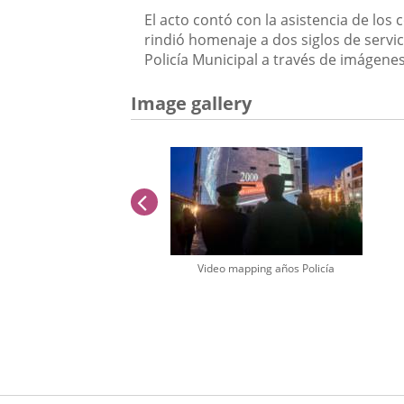
Descripción
El acto contó con la asistencia de lo
rindió homenaje a dos siglos de servic
Policía Municipal a través de imágenes,
Image gallery
previus
Video mapping años Policía
Number
of
sliders:
1