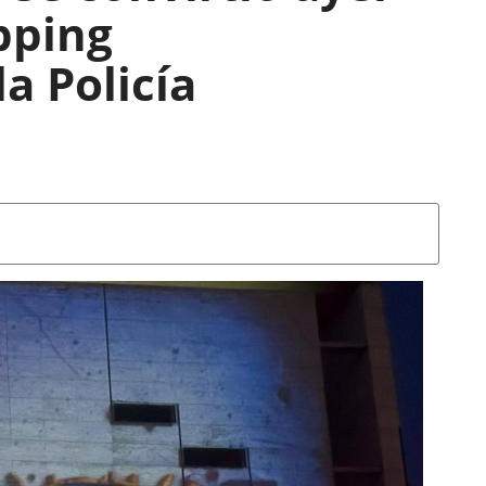
pping
a Policía