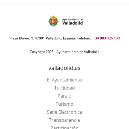
Plaza Mayor, 1. 47001 Valladolid, España. Teléfono:
+34 983 426 100
Copyright 2025 - Ayuntamiento de Valladolid
valladolid.es
El Ayuntamiento
Tu ciudad
Para ti
This
Turismo
link
Link
Sede Electrónica
will
to
Transparencia
open
external
Participación