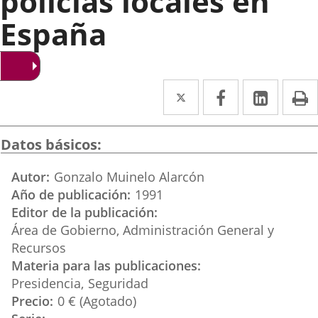
policías locales en
España
Twitter
Enlace
Facebook
Enlace
Linked
Enlace
P
a
a
a
una
una
una
Datos básicos
aplicación
aplicación
aplica
Autor
Gonzalo Muinelo Alarcón
externa.
externa.
extern
Año de publicación
1991
Editor de la publicación
Área de Gobierno, Administración General y
Recursos
Materia para las publicaciones
Presidencia
Seguridad
Precio
0 € (Agotado)