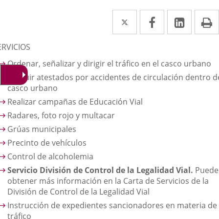
Twitter
Enlace
Facebook
Enlace
Linked
Enlace
P
a
a
a
escripción
ERVICIOS
una
una
una
Ordenar, señalizar y dirigir el tráfico en el casco urbano
aplicación
aplicación
aplica
Instruir atestados por accidentes de circulación dentro d
externa.
externa.
extern
casco urbano
Realizar campañas de Educación Vial
Radares, foto rojo y multacar
Grúas municipales
Precinto de vehículos
Control de alcoholemia
Servicio División de Control de la Legalidad Vial.
Puede
obtener más información en la Carta de Servicios de la
División de Control de la Legalidad Vial
Instrucción de expedientes sancionadores en materia de
tráfico