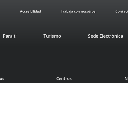
Accesibilidad
Trabaja con nosotros
Contac
This
Li
Para ti
Turismo
Sede Electrónica
link
to
will
ex
open
ap
in
a
pop-
ios
Centros
N
up
window.