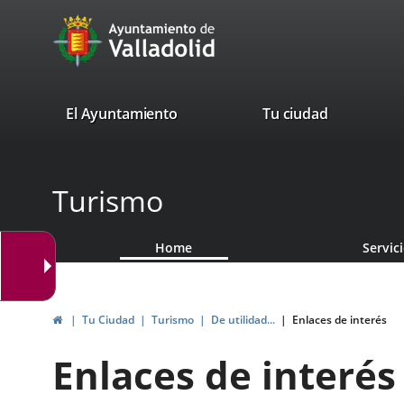
Portal
Jump to content
avaTop
Web
del
Ayuntamiento
valladolid.es
El Ayuntamiento
Tu ciudad
de
Valladolid
Turismo
Home
Servic
Home
Tu Ciudad
Turismo
De utilidad...
Enlaces de interés
Enlaces de interés