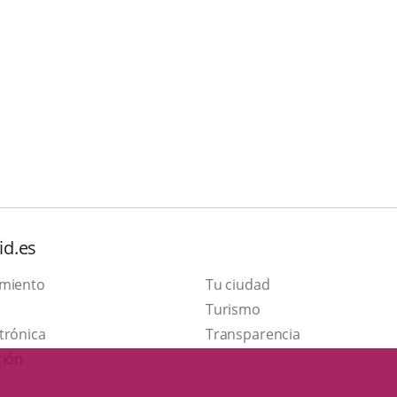
id.es
amiento
Tu ciudad
This
Turismo
Link
link
trónica
Transparencia
to
will
ción
external
open