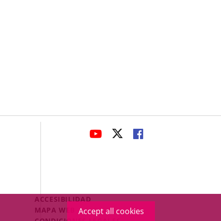
avaHeaderSocial
LINK
LINK
LINK
TO
TO
TO
EXTERNAL
EXTERNAL
EXTERNAL
APPLICATION.
APPLICATION.
APPLICATION.
Menú
ACCESIBILIDAD
Legal
MAPA WEB
Accept all cookies
Footer
CONDICIONES LEGALES