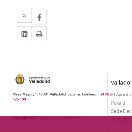
Twitter
Enlace
Facebook
Enlace
a
a
Linkedin
Enlace
Print
una
una
a
aplicación
aplicación
una
externa.
externa.
aplicación
externa.
valladol
El Ayunt
Plaza Mayor, 1. 47001 Valladolid, España. Teléfono:
+34 983
426 100
Para ti
Sede Elec
Copyright 2025 - Ayuntamiento de Valladolid
Participa