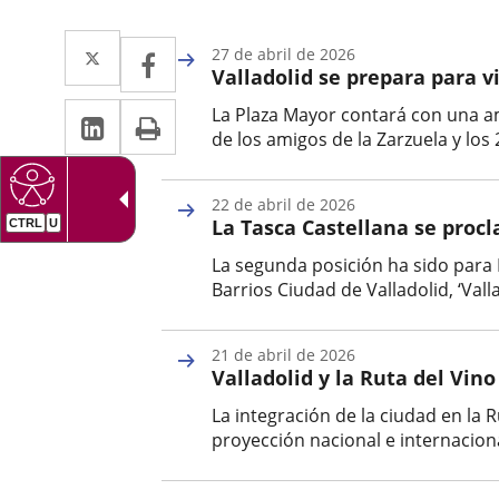
Twitter
Enlace
Facebook
Enlace
27 de abril de 2026
Valladolid se prepara para 
a
a
Linkedin
Enlace
Print
La Plaza Mayor contará con una am
una
una
de los amigos de la Zarzuela y lo
a
aplicación
aplicación
Fecha
una
de
externa.
externa.
22 de abril de 2026
la
aplicación
La Tasca Castellana se procl
noticia
externa.
La segunda posición ha sido para 
Barrios Ciudad de Valladolid, ‘Vall
Fecha
de
21 de abril de 2026
la
Valladolid y la Ruta del Vin
noticia
La integración de la ciudad en la 
proyección nacional e internaciona
Fecha
de