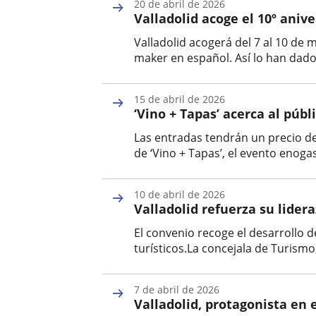
20 de abril de 2026
la
Valladolid acoge el 10º aniv
noticia
Valladolid acogerá del 7 al 10 de 
maker en español. Así lo han dado
Fecha
de
15 de abril de 2026
la
‘Vino + Tapas’ acerca al púb
noticia
Las entradas tendrán un precio de 
de ‘Vino + Tapas’, el evento enog
Fecha
de
10 de abril de 2026
la
Valladolid refuerza su lider
noticia
El convenio recoge el desarrollo 
turísticos.La concejala de Turismo
Fecha
de
7 de abril de 2026
la
Valladolid, protagonista en e
noticia