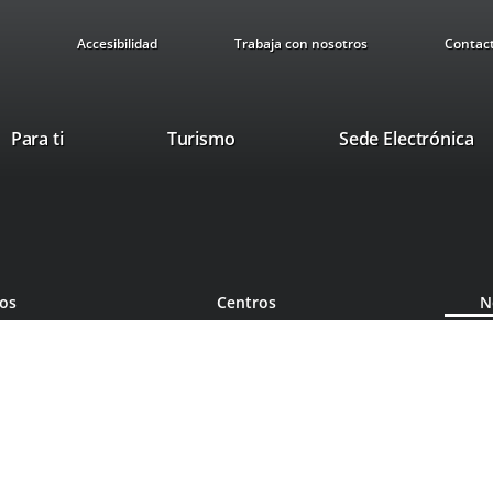
Accesibilidad
Trabaja con nosotros
Contac
This
Li
Para ti
Turismo
Sede Electrónica
link
to
will
ex
open
ap
in
a
pop-
ios
Centros
N
up
window.