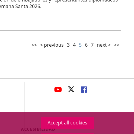
 Semana Santa 2026.
<<
< previous
3
4
5
6
7
next >
>>
avaHeaderSocial
LINK
LINK
LINK
TO
TO
TO
EXTERNAL
EXTERNAL
EXTERNAL
APPLICATION.
APPLICATION.
APPLICATION.
Accept all cookies
Menú
ACCESIBILIDAD