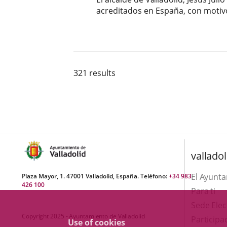
acreditados en España, con motivo
Fecha
de
la
noticia
321 results
valladol
El Ayunt
Plaza Mayor, 1. 47001 Valladolid, España. Teléfono:
+34 983
426 100
Para ti
Sede Elec
Copyright 2025 - Ayuntamiento de Valladolid
Participa
Use of cookies