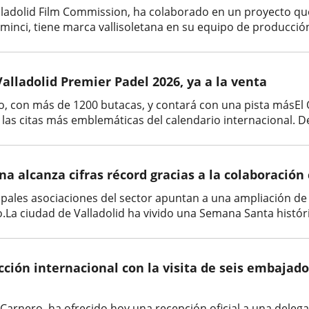
alladolid Film Commission, ha colaborado en un proyecto qu
minci, tiene marca vallisoletana en su equipo de producción
alladolid Premier Padel 2026, ya a la venta
o, con más de 1200 butacas, y contará con una pista másEl 
las citas más emblemáticas del calendario internacional. Del 
 alcanza cifras récord gracias a la colaboración c
pales asociaciones del sector apuntan a una ampliación de la
La ciudad de Valladolid ha vivido una Semana Santa históric
cción internacional con la visita de seis embajado
lio Carnero, ha ofrecido hoy una recepción oficial a una de