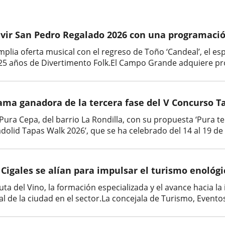
vivir San Pedro Regalado 2026 con una programació
plia oferta musical con el regreso de Toño ‘Candeal’, el es
s 25 años de Divertimento Folk.El Campo Grande adquiere p
ama ganadora de la tercera fase del V Concurso Ta
Pura Cepa, del barrio La Rondilla, con su propuesta ‘Pura te
adolid Tapas Walk 2026’, que se ha celebrado del 14 al 19 de a
o Cigales se alían para impulsar el turismo enológi
Ruta del Vino, la formación especializada y el avance hacia l
l de la ciudad en el sector.La concejala de Turismo, Evento