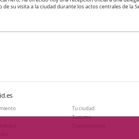
 de su visita a la ciudad durante los actos centrales de la
id.es
amiento
Tu ciudad
This
Turismo
Link
link
trónica
Transparencia
to
will
ción