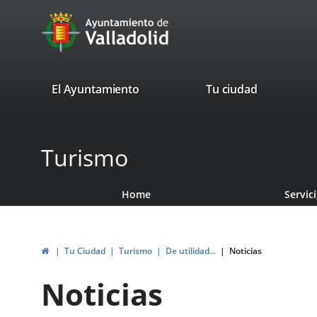
Portal
Jump to content
avaTop
Web
del
Ayuntamiento
valladolid.es
El Ayuntamiento
Tu ciudad
de
Valladolid
Turismo
Home
Servic
Home
Tu Ciudad
Turismo
De utilidad...
Noticias
Noticias