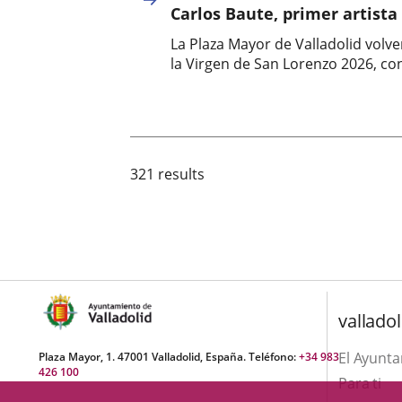
Carlos Baute, primer artista
noticia
La Plaza Mayor de Valladolid volver
la Virgen de San Lorenzo 2026, co
Fecha
de
la
noticia
321 results
valladol
El Ayunt
Plaza Mayor, 1. 47001 Valladolid, España. Teléfono:
+34 983
426 100
Para ti