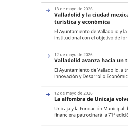
Fecha
de
13 de mayo de 2026
la
Valladolid y la ciudad mexi
noticia
turística y económica
El Ayuntamiento de Valladolid y l
institucional con el objetivo de fo
Fecha
de
12 de mayo de 2026
la
Valladolid avanza hacia un t
noticia
El Ayuntamiento de Valladolid, a 
Innovación y Desarrollo Económico
Fecha
de
12 de mayo de 2026
la
La alfombra de Unicaja volver
noticia
Unicaja y la Fundación Municipal 
financiera patrocinará la 71ª edici
Fecha
de