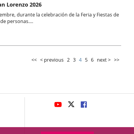
San Lorenzo 2026
iembre, durante la celebración de la Feria y Fiestas de
de personas....
<<
< previous
2
3
4
5
6
next >
>>
avaHeaderSocial
LINK
LINK
LINK
TO
TO
TO
EXTERNAL
EXTERNAL
EXTERNAL
APPLICATION.
APPLICATION.
APPLICATION.