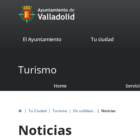
Portal
Jump to content
avaTop
Web
del
Ayuntamiento
valladolid.es
El Ayuntamiento
Tu ciudad
de
Valladolid
Turismo
Home
Servic
Home
Tu Ciudad
Turismo
De utilidad...
Noticias
Noticias