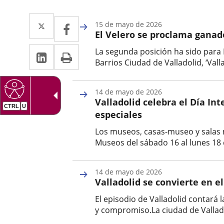
Twitter
Enlace
Facebook
Enlace
15 de mayo de 2026
El Velero se proclama ganado
a
a
Linkedin
Enlace
Print
La segunda posición ha sido para 
una
una
Barrios Ciudad de Valladolid, ‘Vall
a
aplicación
aplicación
Fecha
una
de
externa.
externa.
14 de mayo de 2026
la
aplicación
Valladolid celebra el Día In
noticia
especiales
externa.
Los museos, casas-museo y salas m
Museos del sábado 16 al lunes 18 d
Fecha
de
14 de mayo de 2026
la
Valladolid se convierte en e
noticia
El episodio de Valladolid contará
y compromiso.La ciudad de Vallado