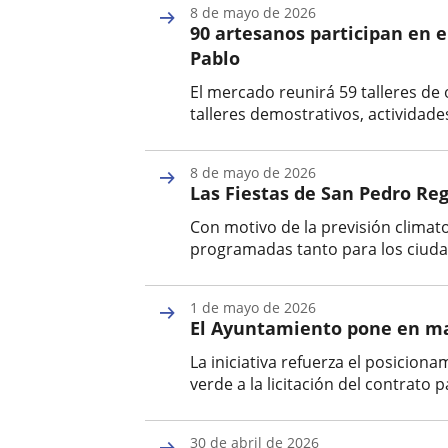
8 de mayo de 2026
la
90 artesanos participan en e
noticia
Pablo
El mercado reunirá 59 talleres de
talleres demostrativos, actividade
Fecha
de
8 de mayo de 2026
la
Las Fiestas de San Pedro Re
noticia
Con motivo de la previsión climato
programadas tanto para los ciudad
Fecha
de
1 de mayo de 2026
la
El Ayuntamiento pone en mar
noticia
La iniciativa refuerza el posicion
verde a la licitación del contrato
Fecha
de
30 de abril de 2026
la