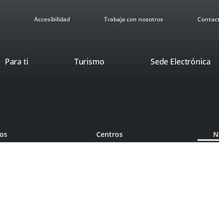
Accesibilidad
Trabaja con nosotros
Contac
This
Li
Para ti
Turismo
Sede Electrónica
link
to
will
ex
open
ap
in
a
pop-
ios
Centros
N
up
window.