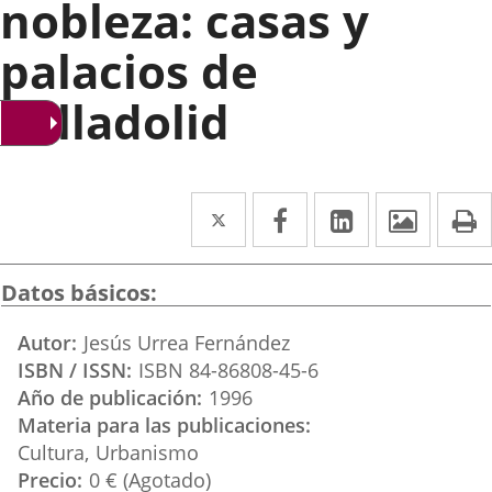
nobleza: casas y
palacios de
Valladolid
Twitter
Enlace
Facebook
Enlace
Linkedin
Enlace
Image
P
a
a
a
una
una
una
Datos básicos
aplicación
aplicación
aplicación
Autor
Jesús Urrea Fernández
externa.
externa.
externa.
ISBN / ISSN
ISBN 84-86808-45-6
Año de publicación
1996
Materia para las publicaciones
Cultura
Urbanismo
Precio
0 € (Agotado)