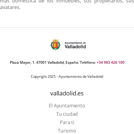
más doméstica de los inmuebles, sus propietarios, sus
avatares.
Plaza Mayor, 1. 47001 Valladolid, España. Teléfono:
+34 983 426 100
Copyright 2025 - Ayuntamiento de Valladolid
valladolid.es
El Ayuntamiento
Tu ciudad
Para ti
This
Turismo