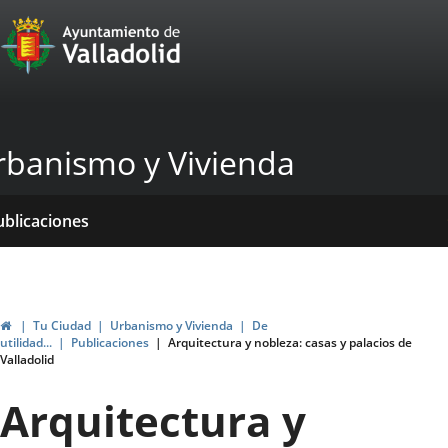
Portal
Jump to content
Web
del
Ayuntamiento
rbanismo y Vivienda
de
Valladolid
ome
rvicios
entros
ormativas
ublicaciones
ticias
genda
Home
Tu Ciudad
Urbanismo y Vivienda
De
utilidad...
Publicaciones
Arquitectura y nobleza: casas y palacios de
Valladolid
Arquitectura y