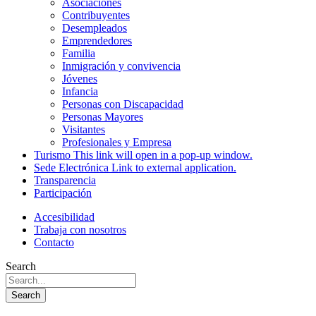
Asociaciones
Contribuyentes
Desempleados
Emprendedores
Familia
Inmigración y convivencia
Jóvenes
Infancia
Personas con Discapacidad
Personas Mayores
Visitantes
Profesionales y Empresa
Turismo
This link will open in a pop-up window.
Sede Electrónica
Link to external application.
Transparencia
Participación
Accesibilidad
Trabaja con nosotros
Contacto
Search
Search