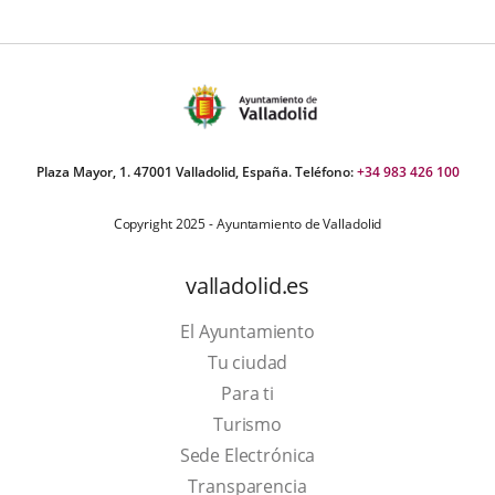
Plaza Mayor, 1. 47001 Valladolid, España. Teléfono:
+34 983 426 100
Copyright 2025 - Ayuntamiento de Valladolid
valladolid.es
El Ayuntamiento
Tu ciudad
Para ti
This
Turismo
link
Link
Sede Electrónica
will
to
Transparencia