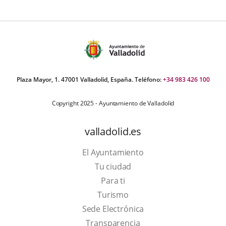
Plaza Mayor, 1. 47001 Valladolid, España. Teléfono:
+34 983 426 100
Copyright 2025 - Ayuntamiento de Valladolid
valladolid.es
El Ayuntamiento
Tu ciudad
Para ti
This
Turismo
link
Link
Sede Electrónica
will
to
Transparencia