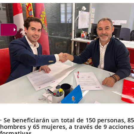
la
noticia
externa.
externa.
extern
Descripción
· Se beneficiarán un total de 150 personas, 85
hombres y 65 mujeres, a través de 9 acciones
formativas.