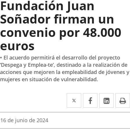
Fundación Juan
Soñador firman un
convenio por 48.000
euros
• El acuerdo permitirá el desarrollo del proyecto
‘Despega y Emplea-te’, destinado a la realización de
acciones que mejoren la empleabilidad de jóvenes y
mujeres en situación de vulnerabilidad.
Twitter
Enlace
Facebook
Enlace
Linked
Enlace
P
a
a
a
una
una
una
Fecha
16 de junio de 2024
de
aplicación
aplicación
aplica