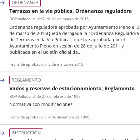
ORDENANZA
Terrazas en la vía pública, Ordenanza reguladora
BOP Valladolid
nº
67
, de 21 de marzo de 2015
Ordenanza reguladora aprobada por Ayuntamiento Pleno el 3
de marzo de 2015Queda derogada la "Ordenanza Reguladora
de Terrazas en la Vía Pública", que fue aprobada por el
Ayuntamiento Pleno en sesión de 28 de julio de 2011 y
publicada en el Boletín oficial de...
Tipo
Referencia
Fecha de aprobación
3 de marzo de 2015
de
boletin
normativa
REGLAMENTO
Vados y reservas de estacionamiento, Reglamento
BOP Valladolid
, de 27 de febrero de 1997
Normativa con modificaciones:
Tipo
Referencia
Fecha de aprobación
4 de diciembre de 1996
de
boletin
normativa
INSTRUCCIÓN