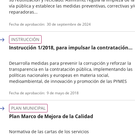
vía pública y establece las medidas preventivas, correctivas y/
reparadoras...
Tipo
Referencia
Fecha de aprobación
30 de septiembre de 2024
de
boletin
normativa
INSTRUCCIÓN
Instrucción 1/2018, para impulsar la contratación
socialmente eficiente: estratégica, íntegra y
sostenible en el Ayuntamiento de Valladolid y las
Desarrolla medidas para prevenir la corrupción y reforzar la
entidades de su sector público
transparencia en la contratación pública, implementando las
políticas nacionales y europeas en materia social,
medioambiental, de innovación y promoción de las PYMES
Tipo
Fecha de aprobación
9 de mayo de 2018
de
normativa
PLAN MUNICIPAL
Plan Marco de Mejora de la Calidad
Normativa de las cartas de los servicios