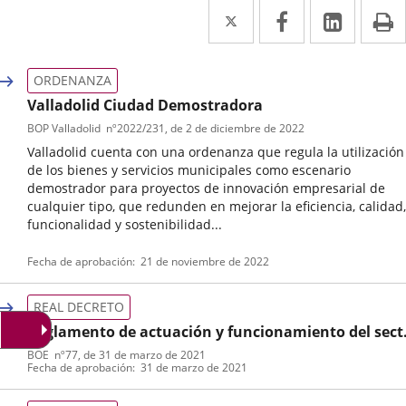
Twitter
Enlace
Facebook
Enlace
Linked
Enlace
P
a
a
a
una
una
una
ORDENANZA
aplicación
aplicación
aplica
Valladolid Ciudad Demostradora
BOP Valladolid
nº
2022/231
, de 2 de diciembre de 2022
externa.
externa.
extern
Valladolid cuenta con una ordenanza que regula la utilización
de los bienes y servicios municipales como escenario
demostrador para proyectos de innovación empresarial de
cualquier tipo, que redunden en mejorar la eficiencia, calidad,
funcionalidad y sostenibilidad...
Tipo
Referencia
Fecha de aprobación
21 de noviembre de 2022
de
boletin
normativa
REAL DECRETO
Reglamento de actuación y funcionamiento del sect
público por medios electrónicos
BOE
nº
77
, de 31 de marzo de 2021
Tipo
Referencia
Fecha de aprobación
31 de marzo de 2021
de
boletin
normativa