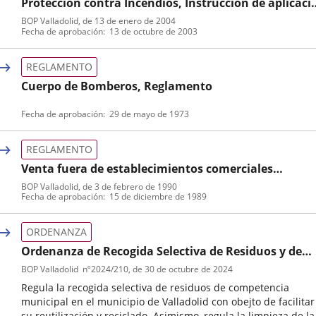
Protección contra Incendios, Instrucción de aplicaci
de normativa
BOP Valladolid
, de 13 de enero de 2004
Tipo
Referencia
Fecha de aprobación
13 de octubre de 2003
de
boletin
normativa
REGLAMENTO
Cuerpo de Bomberos, Reglamento
Tipo
Fecha de aprobación
29 de mayo de 1973
de
normativa
REGLAMENTO
Venta fuera de establecimientos comerciales
permanentes, Reglamento
BOP Valladolid
, de 3 de febrero de 1990
Tipo
Referencia
Fecha de aprobación
15 de diciembre de 1989
de
boletin
normativa
ORDENANZA
Ordenanza de Recogida Selectiva de Residuos y de
Limpieza Viaria en la ciudad de Valladolid
BOP Valladolid
nº
2024/210
, de 30 de octubre de 2024
Regula la recogida selectiva de residuos de competencia
municipal en el municipio de Valladolid con obejto de facilitar
su reutilización y reciclado. Asimismo, regula la limpieza de la