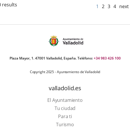
 results
1
2
3
4
next
Plaza Mayor, 1. 47001 Valladolid, España. Teléfono:
+34 983 426 100
Copyright 2025 - Ayuntamiento de Valladolid
valladolid.es
El Ayuntamiento
Tu ciudad
Para ti
This
Turismo