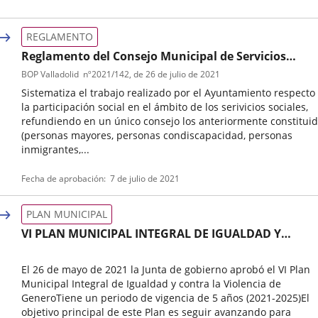
Tipo
Referencia
de
boletin
REGLAMENTO
normativa
Reglamento del Consejo Municipal de Servicios
Sociales
BOP Valladolid
nº
2021/142
, de 26 de julio de 2021
Sistematiza el trabajo realizado por el Ayuntamiento respecto
la participación social en el ámbito de los serivicios sociales,
refundiendo en un único consejo los anteriormente constitui
(personas mayores, personas condiscapacidad, personas
inmigrantes,...
Tipo
Referencia
Fecha de aprobación
7 de julio de 2021
de
boletin
normativa
PLAN MUNICIPAL
VI PLAN MUNICIPAL INTEGRAL DE IGUALDAD Y
CONTRA LA VIOLENCIA DE GÉNERO
El 26 de mayo de 2021 la Junta de gobierno aprobó el VI Plan
Municipal Integral de Igualdad y contra la Violencia de
GeneroTiene un periodo de vigencia de 5 años (2021-2025)El
objetivo principal de este Plan es seguir avanzando para