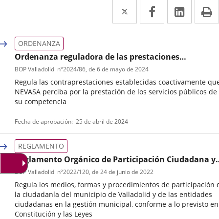
Twitter
Enlace
Facebook
Enlace
Linked
Enlace
P
a
a
a
una
una
una
ORDENANZA
aplicación
aplicación
aplica
Ordenanza reguladora de las prestaciones
patrimoniales de carácrter público no tributario por
BOP Valladolid
nº
2024/86
, de 6 de mayo de 2024
externa.
externa.
extern
los servicios en los cementerios municipales de
Regula las contraprestaciones establecidas coactivamente qu
Valladolid. Las contiendas, El Carmen y Puente Duer
NEVASA perciba por la prestación de los servicios públicos de
su competencia
Tipo
Referencia
Fecha de aprobación
25 de abril de 2024
de
boletin
normativa
REGLAMENTO
Reglamento Orgánico de Participación Ciudadana y
Diálogo Civil
BOP Valladolid
nº
2022/120
, de 24 de junio de 2022
Regula los medios, formas y procedimientos de participación 
la ciudadanía del municipio de Valladolid y de las entidades
ciudadanas en la gestión municipal, conforme a lo previsto en
Constitución y las Leyes