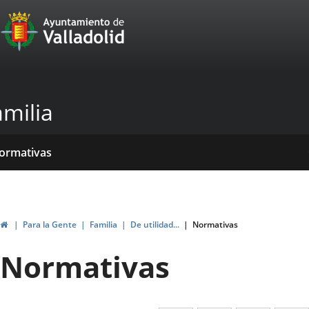
Portal
Jump to content
Web
del
Ayuntamiento
amilia
de
Valladolid
ome
rvicios
entros
yudas
ormativas
blicaciones
ticias
genda
ubvenciones
Home
Para la Gente
Familia
De utilidad...
Normativas
Normativas