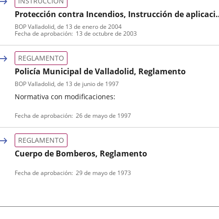
INSTRUCCIÓN
Protección contra Incendios, Instrucción de aplicaci
de normativa
BOP Valladolid
, de 13 de enero de 2004
Tipo
Referencia
Fecha de aprobación
13 de octubre de 2003
de
boletin
normativa
REGLAMENTO
Policía Municipal de Valladolid, Reglamento
BOP Valladolid
, de 13 de junio de 1997
Normativa con modificaciones:
Tipo
Referencia
Fecha de aprobación
26 de mayo de 1997
de
boletin
normativa
REGLAMENTO
Cuerpo de Bomberos, Reglamento
Tipo
Fecha de aprobación
29 de mayo de 1973
de
normativa