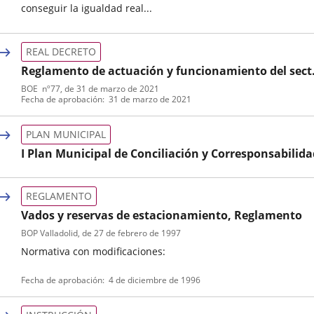
conseguir la igualdad real...
Tipo
de
REAL DECRETO
normativa
Reglamento de actuación y funcionamiento del sect
público por medios electrónicos
BOE
nº
77
, de 31 de marzo de 2021
Tipo
Referencia
Fecha de aprobación
31 de marzo de 2021
de
boletin
normativa
PLAN MUNICIPAL
I Plan Municipal de Conciliación y Corresponsabilida
Tipo
de
REGLAMENTO
normativa
Vados y reservas de estacionamiento, Reglamento
BOP Valladolid
, de 27 de febrero de 1997
Normativa con modificaciones:
Tipo
Referencia
Fecha de aprobación
4 de diciembre de 1996
de
boletin
normativa