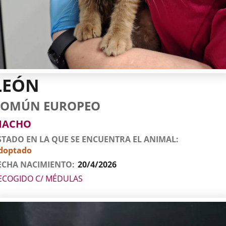
LEÓN
tos
imal
to
za
xo
COMÚN EUROPEO
l
imal
MACHO
STADO EN LA QUE SE ENCUENTRA EL ANIMAL
doptado
ECHA NACIMIENTO
20/4/2026
ECOGIDO C/ MÉDULAS