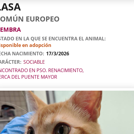
LASA
tos
imal
to
za
xo
COMÚN EUROPEO
l
imal
EMBRA
STADO EN LA QUE SE ENCUENTRA EL ANIMAL
isponible en adopción
ECHA NACIMIENTO
17/3/2026
ARÁCTER
SOCIABLE
NCONTRADO EN PSO. RENACIMIENTO,
ERCA DEL PUENTE MAYOR