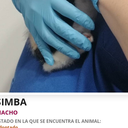
SIMBA
tos
imal
to
xo
MACHO
l
imal
STADO EN LA QUE SE ENCUENTRA EL ANIMAL
doptado