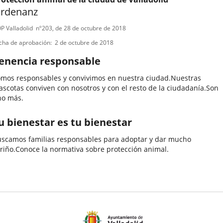
rdenanz
ipo
ferencia
P Valladolid
nº
203
, de 28 de octubre de 2018
letin
e
cha de aprobación
2 de octubre de 2018
ormativa
enencia responsable
mos responsables y convivimos en nuestra ciudad.Nuestras
scotas conviven con nosotros y con el resto de la ciudadanía.Son
no más.
u bienestar es tu bienestar
scamos familias responsables para adoptar y dar mucho
riño.Conoce la normativa sobre protección animal.