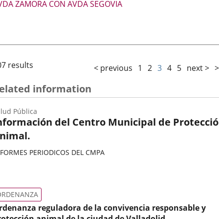
VDA ZAMORA CON AVDA SEGOVIA
07 results
< previous
1
2
3
4
5
next >
>
elated information
lud Pública
nformación del Centro Municipal de Protecci
nimal.
NFORMES PERIODICOS DEL CMPA
ategoría
ORDENANZA
rdenanza reguladora de la convivencia responsable y
rotección animal de la ciudad de Valladolid