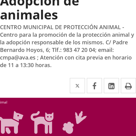
Adopción de
animales
CENTRO MUNICIPAL DE PROTECCIÓN ANIMAL -
Centro para la promoción de la protección animal y
la adopción responsable de los mismos. C/ Padre
Bernardo Hoyos, 6; Tlf.: 983 47 20 04; email:
cmpa@ava.es ; Atención con cita previa en horario
de 11 a 13:30 horas.
Twitter
Enlace
Facebook
Enlace
Linked
Enlace
P
a
a
a
earch
una
una
una
imal
aplicación
aplicación
aplica
externa.
externa.
extern