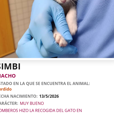
SIMBI
tos
imal
to
xo
MACHO
l
imal
STADO EN LA QUE SE ENCUENTRA EL ANIMAL
erdido
ECHA NACIMIENTO
13/5/2026
ARÁCTER
MUY BUENO
OMBEROS HIZO LA RECOGIDA DEL GATO EN