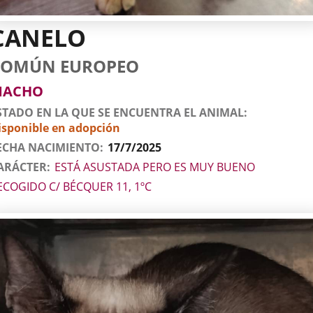
CANELO
tos
imal
to
za
xo
COMÚN EUROPEO
l
imal
MACHO
STADO EN LA QUE SE ENCUENTRA EL ANIMAL
isponible en adopción
ECHA NACIMIENTO
17/7/2025
ARÁCTER
ESTÁ ASUSTADA PERO ES MUY BUENO
ECOGIDO C/ BÉCQUER 11, 1ºC