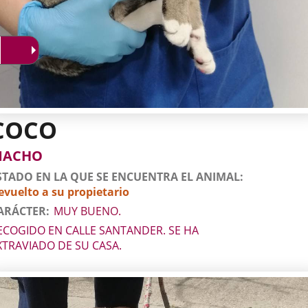
COCO
tos
imal
to
xo
MACHO
l
imal
STADO EN LA QUE SE ENCUENTRA EL ANIMAL
evuelto a su propietario
ARÁCTER
MUY BUENO.
ECOGIDO EN CALLE SANTANDER. SE HA
XTRAVIADO DE SU CASA.