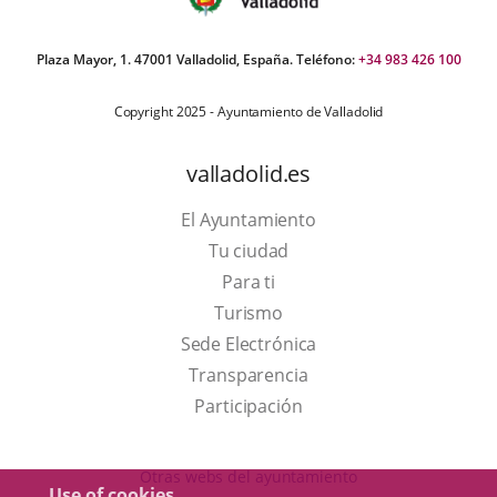
Plaza Mayor, 1. 47001 Valladolid, España. Teléfono:
+34 983 426 100
Copyright 2025 - Ayuntamiento de Valladolid
valladolid.es
El Ayuntamiento
Tu ciudad
Para ti
This
Turismo
link
Link
Sede Electrónica
will
to
Transparencia
open
external
Participación
in
application.
a
Otras webs del ayuntamiento
Use of cookies