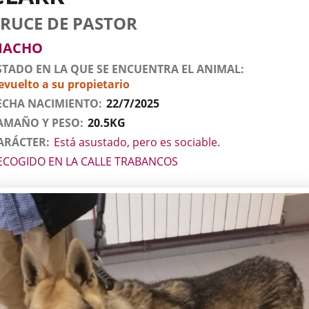
tos
imal
rro
za
xo
RUCE DE PASTOR
l
imal
MACHO
STADO EN LA QUE SE ENCUENTRA EL ANIMAL
evuelto a su propietario
ECHA NACIMIENTO
22/7/2025
AMAÑO Y PESO
20.5KG
ARÁCTER
Está asustado, pero es sociable.
ECOGIDO EN LA CALLE TRABANCOS