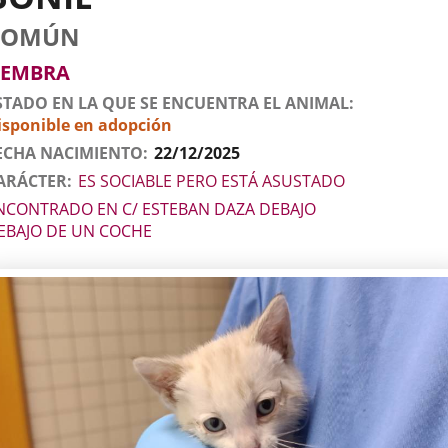
tos
imal
to
za
xo
COMÚN
l
imal
EMBRA
STADO EN LA QUE SE ENCUENTRA EL ANIMAL
isponible en adopción
ECHA NACIMIENTO
22/12/2025
ARÁCTER
ES SOCIABLE PERO ESTÁ ASUSTADO
NCONTRADO EN C/ ESTEBAN DAZA DEBAJO
EBAJO DE UN COCHE