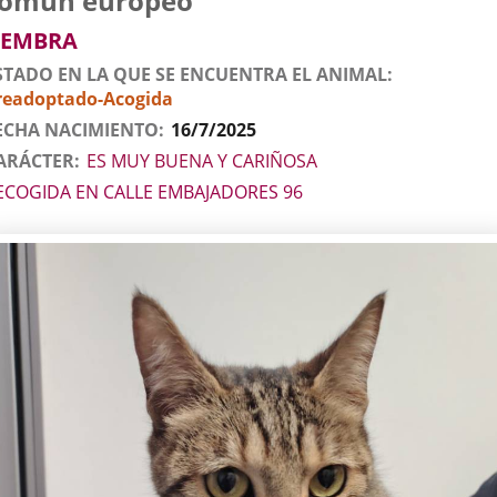
omún europeo
l
imal
EMBRA
STADO EN LA QUE SE ENCUENTRA EL ANIMAL
readoptado-Acogida
ECHA NACIMIENTO
16/7/2025
ARÁCTER
ES MUY BUENA Y CARIÑOSA
ECOGIDA EN CALLE EMBAJADORES 96