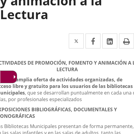
y animación a la
Lectura
Twitter
Enlace
Facebook
Enlace
Linked
Enlace
P
a
a
a
escripción
una
una
una
CTIVIDADES DE PROMOCIÓN, FOMENTO Y ANIMACIÓN A 
aplicación
aplicación
aplica
LECTURA
externa.
externa.
extern
on una
amplia oferta de actividades organizadas, de
cceso libre y gratuito para los usuarios de las bibliotecas
unicipales
, que se desarrollan puntualmente en cada una 
las, por profesionales especializados
XPOSICIONES BIBLIOGRÁFICAS, DOCUMENTALES Y
ONOGRÁFICAS
as Bibliotecas Municipales presentan de forma permanente,
 las salas infantiles y en las salas de adultos, tanto las