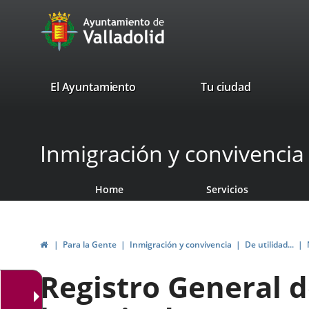
Portal
Jump to content
avaTop
Web
del
Ayuntamiento
valladolid.es
El Ayuntamiento
Tu ciudad
de
Valladolid
Inmigración y convivencia
Home
Servicios
Home
Para la Gente
Inmigración y convivencia
De utilidad...
Registro General d