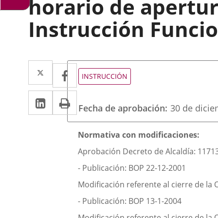
horario de apertur
Instrucción Funci
Twitter
Enlace
Facebook
Enlace
Tipo
INSTRUCCIÓN
de
a
a
normativa
Linkedin
Enlace
Print
una
una
Fecha de aprobación
30 de dici
a
aplicación
aplicación
una
externa.
Descripción
externa.
Normativa con modificaciones:
aplicación
Aprobación Decreto de Alcaldía: 11713
externa.
- Publicación:
BOP 22-12-2001
Modificación referente al cierre de la 
- Publicación: BOP 13-1-2004
Modificación referente al cierre de la 