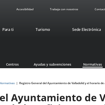
Accesibilidad
Trabaja con nosotros
Contac
This
Li
Para ti
Turismo
Sede Electrónica
link
to
will
ex
open
ap
in
a
pop-
Centros
Ayudas y subvenciones
Normativas
up
window.
Normativas
Registro General del Ayuntamiento de Valladolid y el horario de
el Ayuntamiento de Va