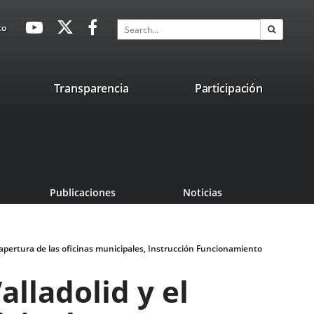
avaHeaderSocial
Link
Link
Link
Search
to
Search
to
to
to
external
external
external
application.
application.
application.
nk
Transparencia
Participación
ternal
plication.
Publicaciones
Noticias
 apertura de las oficinas municipales, Instrucción Funcionamiento
lladolid y el