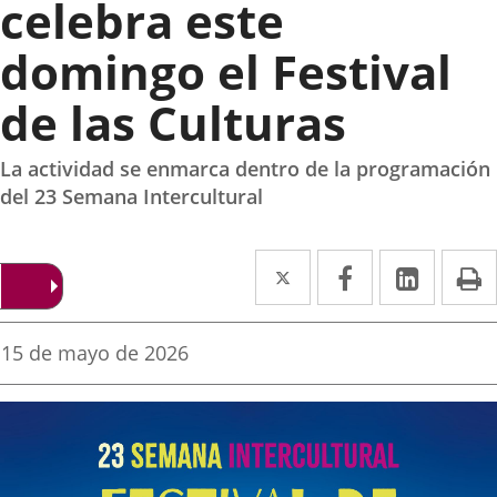
celebra este
domingo el Festival
de las Culturas
La actividad se enmarca dentro de la programación
del 23 Semana Intercultural
Twitter
Enlace
Facebook
Enlace
Linked
Enlace
P
a
a
a
una
una
una
Fecha
15 de mayo de 2026
de
aplicación
aplicación
aplica
la
noticia
externa.
externa.
extern