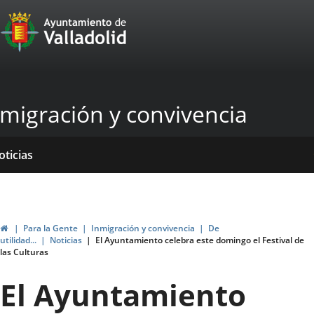
Portal
Jump to content
Web
del
Ayuntamiento
nmigración y convivencia
de
Valladolid
ome
rvicios
entros
yudas
ormativas
blicaciones
oticias
ubvenciones
Home
Para la Gente
Inmigración y convivencia
De
utilidad...
Noticias
El Ayuntamiento celebra este domingo el Festival de
las Culturas
El Ayuntamiento