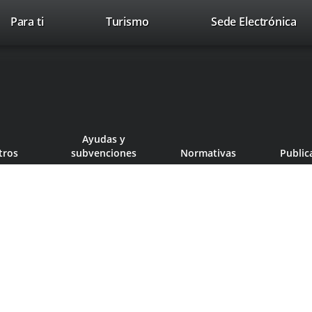
This
Li
Para ti
Turismo
Sede Electrónica
Accesibilidad
Trabaja con nosotros
Contac
link
to
will
ext
open
app
in
a
pop-
up
Ayudas y
window.
tros
subvenciones
Normativas
Public