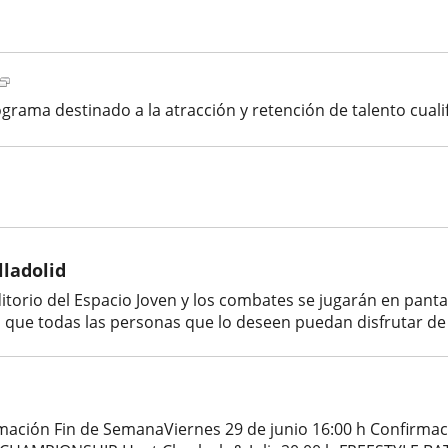
Enlace
a
grama destinado a la atracción y retención de talento cuali
una
aplicación
externa.
ción
ladolid
a.
ditorio del Espacio Joven y los combates se jugarán en panta
ara que todas las personas que lo deseen puedan disfrutar de 
amación Fin de SemanaViernes 29 de junio 16:00 h Confirmac