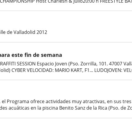
CHAMPIONSHIP Host Charlesh & Julio20:00 h FREESTYLE BATT
alle de Valladolid 2012
para este fin de semana
TI SESSION Espacio Joven (Pso. Zorrilla, 101. 47007 Vallado
lladolid) CYBER VELOCIDAD: MARIO KART, F1... LUDOJOVEN: V
, el Programa ofrece actividades muy atractivas, en sus tre
s acuáticas en la piscina Benito Sanz de la Rica (Pso. de Zorr