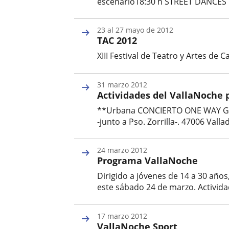
escenario18:30 h STREET DANCES 
Fecha
de
23
al
27
mayo
de 2012
inicio
TAC 2012
del
evento
XIII Festival de Teatro y Artes de C
Fecha
de
31
marzo
2012
inicio
Actividades del VallaNoche 
del
evento
**Urbana CONCIERTO ONE WAY GRAFFI
-junto a Pso. Zorrilla-. 47006 Va
Fecha
de
24
marzo
2012
inicio
Programa VallaNoche
del
evento
Dirigido a jóvenes de 14 a 30 años
este sábado 24 de marzo. Actividade
Fecha
de
17
marzo
2012
inicio
VallaNoche Sport
del