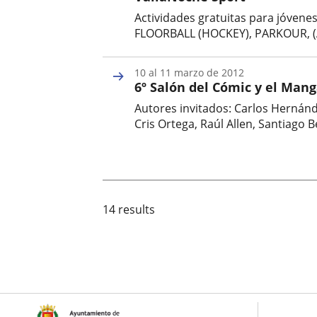
evento
Actividades gratuitas para jóvene
FLOORBALL (HOCKEY), PARKOUR, 
Fecha
de
10
al
11
marzo
de 2012
inicio
6º Salón del Cómic y el Man
del
evento
Autores invitados: Carlos Hernánd
Cris Ortega, Raúl Allen, Santiago 
Fecha
de
inicio
del
evento
14 results