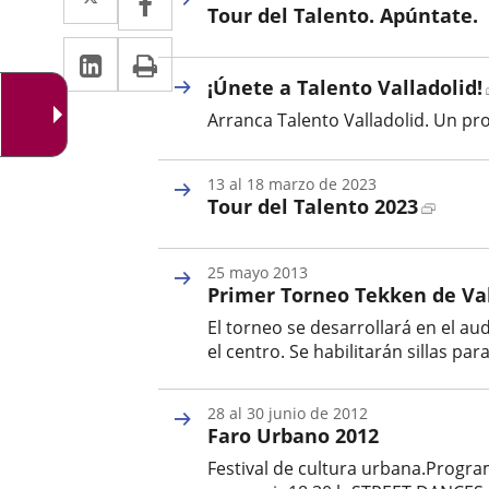
Tour del Talento. Apúntate.
a
a
Linkedin
Enlace
Print
Fecha
una
una
de
a
¡Únete a Talento Valladolid!
inicio
aplicación
aplicación
del
Arranca Talento Valladolid. Un pro
una
evento
externa.
externa.
aplicación
13
al
18
marzo
de 2023
externa.
Enlace
Tour del Talento 2023
a
Fecha
una
de
25
mayo
2013
aplica
inicio
Primer Torneo Tekken de Val
del
extern
evento
El torneo se desarrollará en el au
el centro. Se habilitarán sillas p
Fecha
de
28
al
30
junio
de 2012
inicio
Faro Urbano 2012
del
evento
Festival de cultura urbana.Progr