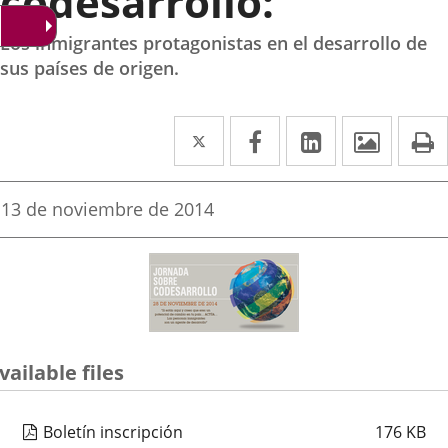
codesarrollo:
Los inmigrantes protagonistas en el desarrollo de
sus países de origen.
Twitter
Enlace
Facebook
Enlace
Linkedin
Enlace
Image
P
a
a
a
una
una
una
Fecha
13 de noviembre de 2014
de
aplicación
aplicación
aplicación
la
noticia
externa.
externa.
externa.
vailable files
Boletín inscripción
176
KB