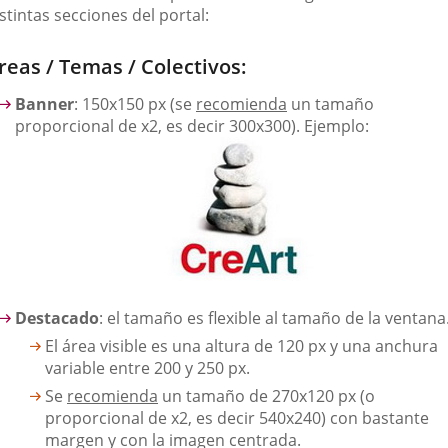
una
una
una
stintas secciones del portal:
aplicación
aplicación
aplica
reas / Temas / Colectivos:
externa.
externa.
extern
Banner
: 150x150 px (se
recomienda
un tamaño
proporcional de x2, es decir 300x300). Ejemplo:
Destacado
: el tamaño es flexible al tamaño de la ventana
El área visible es una altura de 120 px y una anchura
variable entre 200 y 250 px.
Se
recomienda
un tamaño de 270x120 px (o
proporcional de x2, es decir 540x240) con bastante
margen y con la imagen centrada.