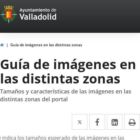
Portal
Jump to content
Web
del
Ayuntamiento
Home
Guía de imágenes en las distintas zonas
de
Guía de imágenes en
Valladolid
las distintas zonas
Tamaños y características de las imágenes en las
distintas zonas del portal
Twitter
Enlace
Facebook
Enlace
Linked
Enlace
P
a
a
a
escripción
e indica los tamaños esperado de las imágenes en las