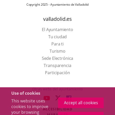
Copyright 2025 - Ayuntamiento de Valladolid
valladolid.es
El Ayuntamiento
Tu ciudad
Para ti
This
Turismo
link
Link
Sede Electrónica
will
to
Transparencia
open
external
Participación
in
application.
a
Otras webs del ayuntamiento
Use of cookies
pop-
aderSocial
LINK
LINK
LINK
This website uses
up
Accept all cookies
TO
TO
TO
cookies to improve
window.
ACCESIBILIDAD
EXTERNAL
EXTERNAL
EXTERNAL
your browsing
MAPA WEB