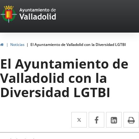
Portal
Jump to content
Web
del
Ayuntamiento
Home
Noticias
El Ayuntamiento de Valladolid con la Diversidad LGTBI
de
El Ayuntamiento de
Valladolid
Valladolid con la
Diversidad LGTBI
Twitter
Enlace
Facebook
Enlace
Linked
Enlace
P
a
a
a
una
una
una