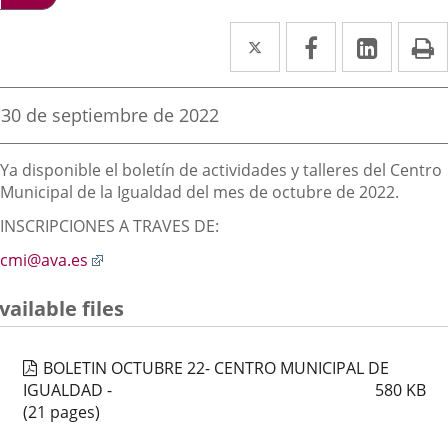
Twitter
Enlace
Facebook
Enlace
Linked
Enlace
P
a
a
a
una
una
una
Fecha
30 de septiembre de 2022
de
aplicación
aplicación
aplica
la
Descripción
noticia
externa.
externa.
extern
Ya disponible el boletín de actividades y talleres del Centro
Municipal de la Igualdad del mes de octubre de 2022.
INSCRIPCIONES A TRAVES DE:
Enlace
cmi@ava.es
a
una
vailable files
aplicación
externa.
BOLETIN OCTUBRE 22- CENTRO MUNICIPAL DE
IGUALDAD -
580
KB
(21 pages)