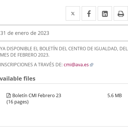
Twitter
Enlace
Facebook
Enlace
Linked
Enlace
P
a
a
a
una
una
una
Fecha
31 de enero de 2023
de
aplicación
aplicación
aplica
la
Descripción
noticia
externa.
externa.
extern
YA DISPONIBLE EL BOLETÍN DEL CENTRO DE IGUALDAD, DEL
MES DE FEBRERO 2023.
Enlace
INSCRIPCIONES A TRAVÉS DE:
cmi@ava.es
a
una
vailable files
aplicación
externa.
Boletín CMI Febrero 23
5.6
MB
(16 pages)