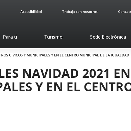
Accesibilidad
Trabaja con nosotros
Contac
This
Li
Para ti
Turismo
Sede Electrónica
link
to
will
ex
TROS CÍVICOS Y MUNICIPALES Y EN EL CENTRO MUNICIPAL DE LA IGUALDAD
open
ap
in
LES NAVIDAD 2021 E
a
pop-
PALES Y EN EL CENTR
up
window.