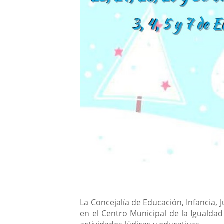
Descripción
La Concejalía de Educación, Infancia, 
en el Centro Municipal de la Igualdad 