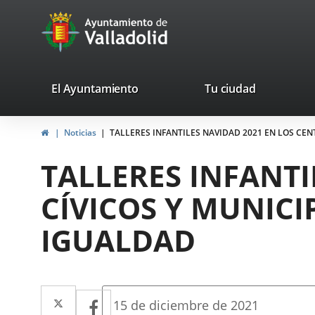
Portal
Jump to content
avaTop
Web
del
Ayuntamiento
valladolid.es
El Ayuntamiento
Tu ciudad
de
Home
Noticias
TALLERES INFANTILES NAVIDAD 2021 EN LOS CEN
Valladolid
TALLERES INFANTI
CÍVICOS Y MUNICI
IGUALDAD
Twitter
Enlace
Facebook
Enlace
Fecha
15 de diciembre de 2021