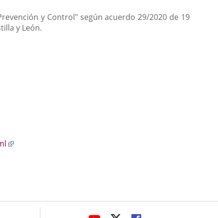
Prevención y Control" según acuerdo 29/2020 de 19
illa y León.
Enlace
ml
a
una
aplicación
externa.