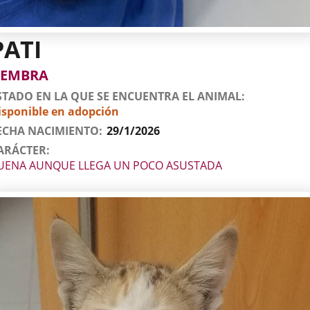
PATI
tos
imal
to
xo
EMBRA
l
imal
STADO EN LA QUE SE ENCUENTRA EL ANIMAL
isponible en adopción
ECHA NACIMIENTO
29/1/2026
ARÁCTER
UENA AUNQUE LLEGA UN POCO ASUSTADA