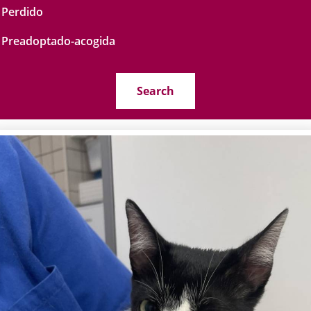
Perdido
Preadoptado-acogida
Search