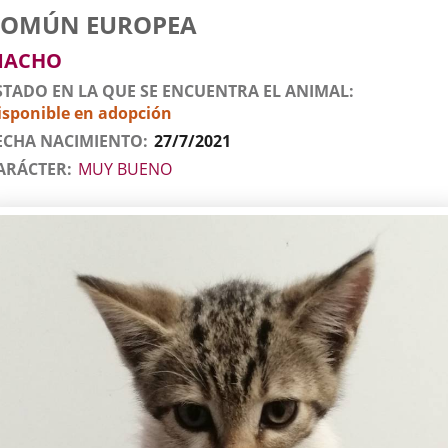
tos
imal
to
za
xo
COMÚN EUROPEA
l
imal
MACHO
STADO EN LA QUE SE ENCUENTRA EL ANIMAL
isponible en adopción
ECHA NACIMIENTO
27/7/2021
ARÁCTER
MUY BUENO