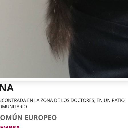
INA
NCONTRADA EN LA ZONA DE LOS DOCTORES, EN UN PATIO
OMUNITARIO
tos
imal
to
za
xo
COMÚN EUROPEO
l
imal
EMBRA