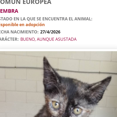
COMÚN EUROPEA
l
imal
EMBRA
STADO EN LA QUE SE ENCUENTRA EL ANIMAL
isponible en adopción
ECHA NACIMIENTO
27/4/2026
ARÁCTER
BUENO, AUNQUE ASUSTADA