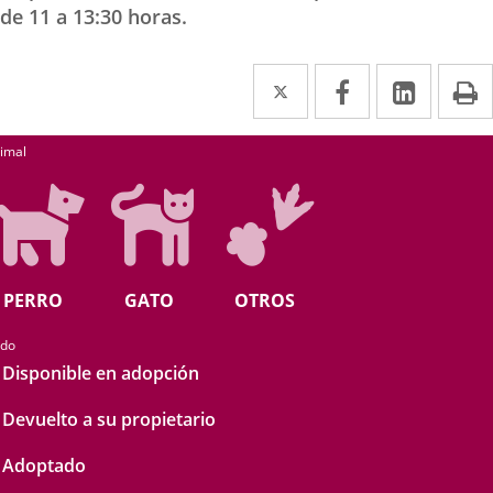
de 11 a 13:30 horas.
Twitter
Enlace
Facebook
Enlace
Linked
Enlace
P
a
a
a
earch
una
una
una
imal
aplicación
aplicación
aplica
externa.
externa.
extern
PERRO
GATO
OTROS
ado
Disponible en adopción
Devuelto a su propietario
Adoptado