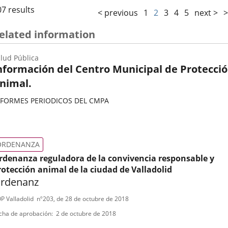
07 results
< previous
1
2
3
4
5
next >
>
elated information
lud Pública
nformación del Centro Municipal de Protecci
nimal.
NFORMES PERIODICOS DEL CMPA
ategoría
ORDENANZA
rdenanza reguladora de la convivencia responsable y
rotección animal de la ciudad de Valladolid
rdenanz
ipo
ferencia
P Valladolid
nº
203
, de 28 de octubre de 2018
letin
e
cha de aprobación
2 de octubre de 2018
ormativa