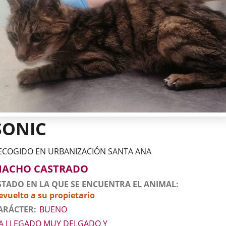
SONIC
ECOGIDO EN URBANIZACIÓN SANTA ANA
tos
imal
to
xo
ACHO CASTRADO
l
imal
STADO EN LA QUE SE ENCUENTRA EL ANIMAL
evuelto a su propietario
ARÁCTER
BUENO
A LLEGADO MUY DELGADO Y