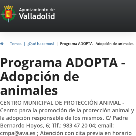
Portal
Jump to content
Web
del
Ayuntamiento
Home
Temas
¿Qué hacemos?
Programa ADOPTA - Adopción de animales
de
Programa ADOPTA -
Valladolid
Adopción de
animales
CENTRO MUNICIPAL DE PROTECCIÓN ANIMAL -
Centro para la promoción de la protección animal y
la adopción responsable de los mismos. C/ Padre
Bernardo Hoyos, 6; Tlf.: 983 47 20 04; email:
cmpa@ava.es ; Atención con cita previa en horario