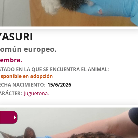
YASURI
tos
imal
to
za
xo
omún europeo.
l
imal
embra.
STADO EN LA QUE SE ENCUENTRA EL ANIMAL
isponible en adopción
ECHA NACIMIENTO
15/6/2026
ARÁCTER
Juguetona.