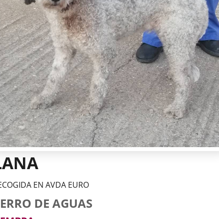
LANA
ECOGIDA EN AVDA EURO
tos
imal
rro
za
xo
ERRO DE AGUAS
l
imal