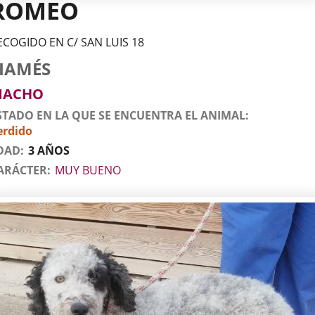
ROMEO
ECOGIDO EN C/ SAN LUIS 18
tos
imal
to
za
xo
IAMÉS
l
imal
MACHO
STADO EN LA QUE SE ENCUENTRA EL ANIMAL
erdido
DAD
3 AÑOS
ARÁCTER
MUY BUENO