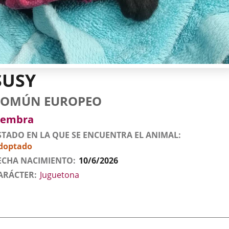
SUSY
tos
imal
to
za
xo
COMÚN EUROPEO
l
imal
embra
STADO EN LA QUE SE ENCUENTRA EL ANIMAL
doptado
ECHA NACIMIENTO
10/6/2026
ARÁCTER
Juguetona