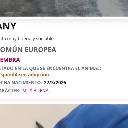
ANY
ata muy buena y sociable
tos
imal
to
za
xo
COMÚN EUROPEA
l
imal
EMBRA
STADO EN LA QUE SE ENCUENTRA EL ANIMAL
isponible en adopción
ECHA NACIMIENTO
27/3/2026
ARÁCTER
MUY BUENA