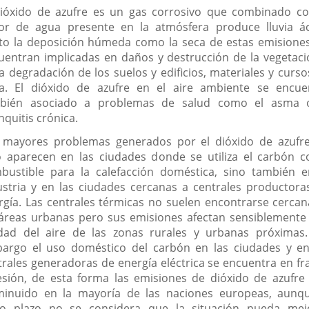
dióxido de azufre es un gas corrosivo que combinado co
or de agua presente en la atmósfera produce lluvia ác
to la deposición húmeda como la seca de estas emisiones
uentran implicadas en daños y destrucción de la vegetaci
la degradación de los suelos y edificios, materiales y curso
a. El dióxido de azufre en el aire ambiente se encue
bién asociado a problemas de salud como el asma 
nquitis crónica.
 mayores problemas generados por el dióxido de azufr
o aparecen en las ciudades donde se utiliza el carbón 
bustible para la calefacción doméstica, sino también e
ustria y en las ciudades cercanas a centrales productora
rgía. Las centrales térmicas no suelen encontrarse cercan
 áreas urbanas pero sus emisiones afectan sensiblemente 
idad del aire de las zonas rurales y urbanas próximas.
argo el uso doméstico del carbón en las ciudades y en
trales generadoras de energía eléctrica se encuentra en fr
esión, de esta forma las emisiones de dióxido de azufre
minuido en la mayoría de las naciones europeas, aunq
go plazo no se considera que la situación pueda mej