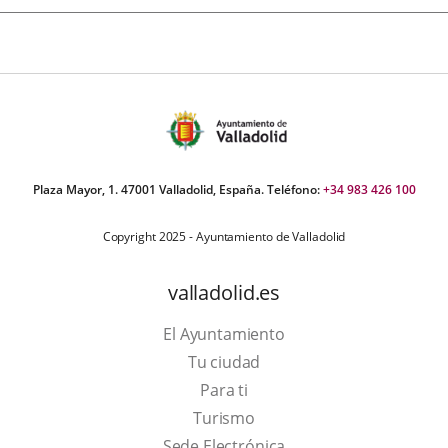
Plaza Mayor, 1. 47001 Valladolid, España. Teléfono:
+34 983 426 100
Copyright 2025 - Ayuntamiento de Valladolid
valladolid.es
El Ayuntamiento
Tu ciudad
Para ti
This
Turismo
link
Link
Sede Electrónica