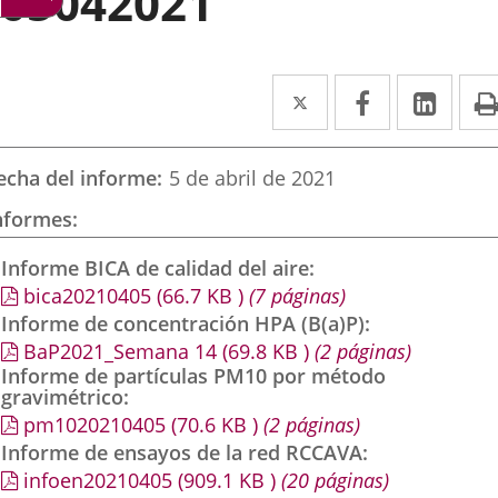
05042021
Twitter
Enlace
Facebook
Enlace
Link
Enla
a
a
a
una
una
una
echa del informe
5 de abril de 2021
aplicación
aplicación
aplic
nformes
externa.
externa.
exte
Informe BICA de calidad del aire
bica20210405
(66.7
KB
)
(7 páginas)
Informe de concentración HPA (B(a)P)
BaP2021_Semana 14
(69.8
KB
)
(2 páginas)
Informe de partículas PM10 por método
gravimétrico
pm1020210405
(70.6
KB
)
(2 páginas)
Informe de ensayos de la red RCCAVA
infoen20210405
(909.1
KB
)
(20 páginas)