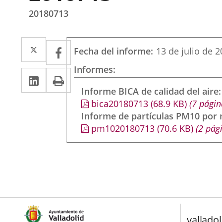
20180713
Twitter
Enlace
Facebook
Enlace
Fecha del informe
13 de julio de 
a
a
Informes
Linkedin
Enlace
Print
una
una
a
Informe BICA de calidad del aire
aplicación
aplicación
bica20180713
(68.9
KB
)
(7 págin
una
externa.
externa.
Informe de partículas PM10 por
aplicación
pm1020180713
(70.6
KB
)
(2 pág
externa.
valladol