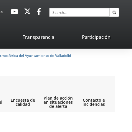
avaHeaderSocial
Link
Link
Link
Search
to
Search
to
to
to
external
external
external
application.
application.
application.
nk
Transparencia
Participación
ternal
tmosférica del Ayuntamiento de Valladolid
plication.
e
Plan de acción
Encuesta de
Contacto e
el
en situaciones
calidad
incidencias
de alerta