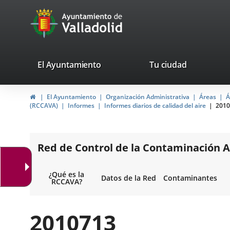
Portal
Jump to content
avaTop
Web
del
Ayuntamiento
valladolid.es
El Ayuntamiento
Tu ciudad
de
Home
El Ayuntamiento
Organización Administrativa
Áreas
Á
Valladolid
(RCCAVA)
Informes
Informes diarios de calidad del aire
2010
Red de Control de la Contaminación A
¿Qué es la
Datos de la Red
Contaminantes
RCCAVA?
2010713