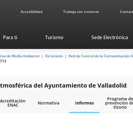
Accesibilidad
Trabaja con nosotros
Contac
This
Li
Para ti
Turismo
Sede Electrónica
link
to
will
ex
rea de Medio Ambiente
De interés
open
Red de Control de la Contaminación A
ap
713
in
a
pop-
up
tmosférica del Ayuntamiento de Valladolid
window.
Programa d
Acreditación
Normativa
Informes
prevención d
ENAC
Ozono