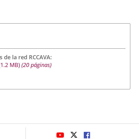
s de la red RCCAVA
(1.2
MB
)
(20 páginas)
avaHeaderSocial
LINK
LINK
LINK