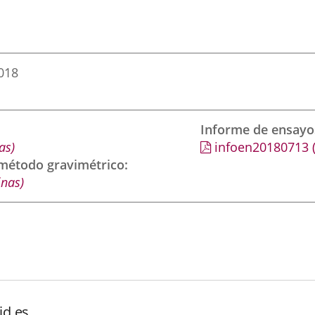
2018
Informe de ensayo
as)
infoen20180713
 método gravimétrico
inas)
id.es