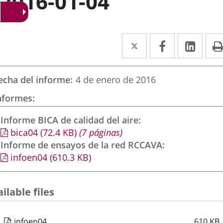
2016-01-04
Twitter
Enlace
Facebook
Enlace
Link
Enla
a
a
a
una
una
una
echa del informe
4 de enero de 2016
aplicación
aplicación
aplic
nformes
externa.
externa.
exte
Informe BICA de calidad del aire
bica04
(72.4
KB
)
(7 páginas)
Informe de ensayos de la red RCCAVA
infoen04
(610.3
KB
)
ilable files
infoen04
610
KB