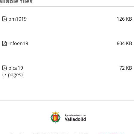
ilable files
pm1019
126
KB
infoen19
604
KB
bica19
72
KB
(7 pages)