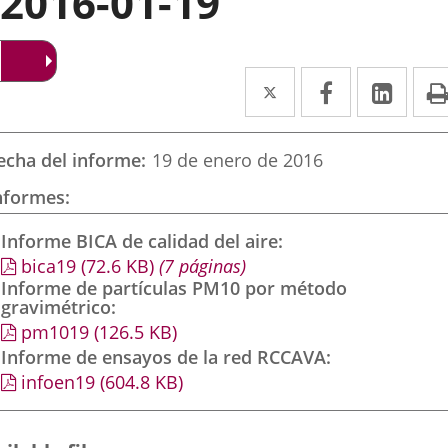
2016-01-19
Twitter
Enlace
Facebook
Enlace
Link
Enla
a
a
a
una
una
una
echa del informe
19 de enero de 2016
aplicación
aplicación
aplic
nformes
externa.
externa.
exte
Informe BICA de calidad del aire
bica19
(72.6
KB
)
(7 páginas)
Informe de partículas PM10 por método
gravimétrico
pm1019
(126.5
KB
)
Informe de ensayos de la red RCCAVA
infoen19
(604.8
KB
)