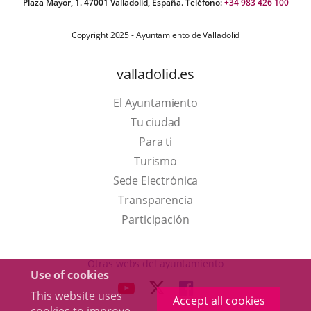
Plaza Mayor, 1. 47001 Valladolid, España. Teléfono:
+34 983 426 100
Copyright 2025 - Ayuntamiento de Valladolid
valladolid.es
El Ayuntamiento
Tu ciudad
Para ti
This
Turismo
link
Link
Sede Electrónica
will
to
Transparencia
open
external
Participación
in
application.
a
Otras webs del ayuntamiento
Use of cookies
pop-
aderSocial
LINK
LINK
LINK
This website uses
up
Accept all cookies
TO
TO
TO