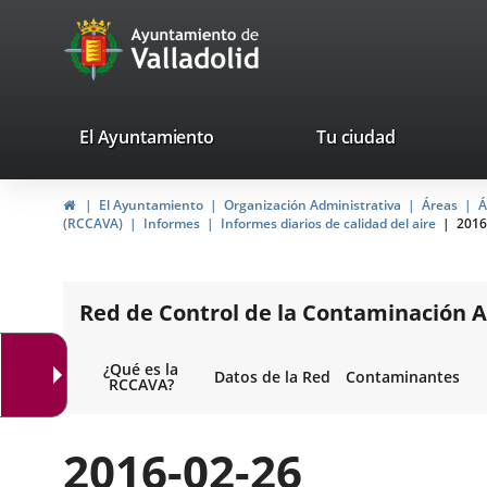
Portal
Jump to content
avaTop
Web
del
Ayuntamiento
valladolid.es
El Ayuntamiento
Tu ciudad
de
Home
El Ayuntamiento
Organización Administrativa
Áreas
Á
Valladolid
(RCCAVA)
Informes
Informes diarios de calidad del aire
2016
Red de Control de la Contaminación A
¿Qué es la
Datos de la Red
Contaminantes
RCCAVA?
2016-02-26