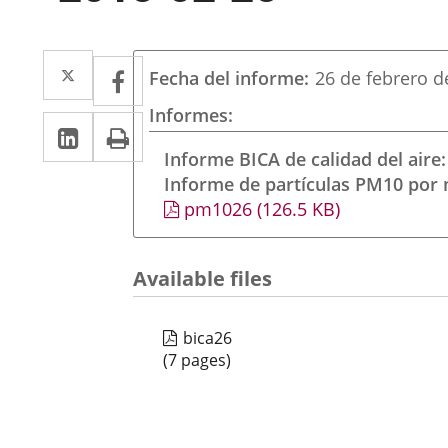
Twitter
Enlace
Facebook
Enlace
Fecha del informe
26 de febrero d
a
a
Informes
Linkedin
Enlace
Print
una
una
a
Informe BICA de calidad del aire
aplicación
aplicación
Informe de partículas PM10 por
una
externa.
externa.
pm1026
(126.5
KB
)
aplicación
externa.
Available files
bica26
(7 pages)