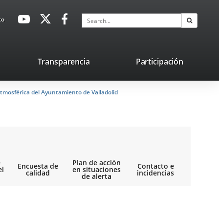
avaHeaderSocial
Link
Link
Link
Search
to
Search
to
to
to
external
external
external
application.
application.
application.
nk
Transparencia
Participación
ternal
tmosférica del Ayuntamiento de Valladolid
plication.
e
Plan de acción
Encuesta de
Contacto e
el
en situaciones
calidad
incidencias
de alerta