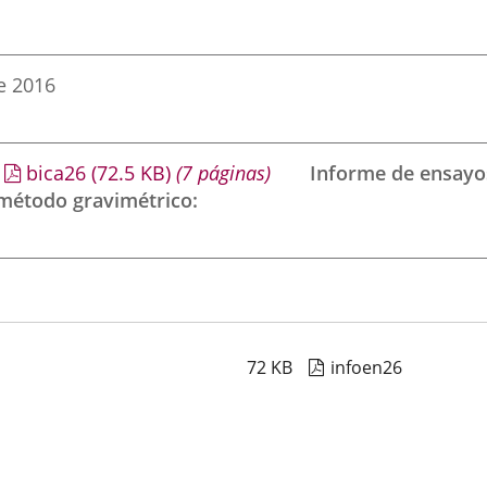
e 2016
bica26
(72.5
KB
)
(7 páginas)
Informe de ensayo
 método gravimétrico
72
KB
infoen26