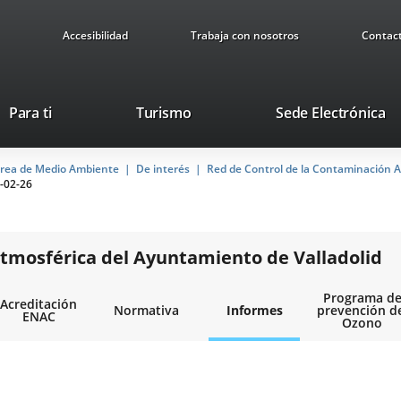
Accesibilidad
Trabaja con nosotros
Contac
This
Li
Para ti
Turismo
Sede Electrónica
link
to
will
ex
rea de Medio Ambiente
De interés
open
Red de Control de la Contaminación A
ap
-02-26
in
a
pop-
up
tmosférica del Ayuntamiento de Valladolid
window.
Programa d
Acreditación
Normativa
Informes
prevención d
ENAC
Ozono