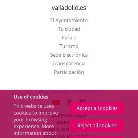
valladolid.es
El Ayuntamiento
Tu ciudad
Para ti
This
Turismo
link
Link
Sede Electrónica
will
to
Transparencia
open
external
Participación
in
application.
a
Otras webs del ayuntamiento
Use of cookies
pop-
aderSocial
LINK
LINK
LINK
This website uses
up
Accept all cookies
TO
TO
TO
cookies to improve
window.
ACCESIBILIDAD
EXTERNAL
EXTERNAL
EXTERNAL
your browsing
MAPA WEB
APPLICATION.
APPLICATION.
APPLICATION.
Reject all cookies
experience. More
r
CONDICIONES LEGALES
information about
POLÍTICA DE COOKIES