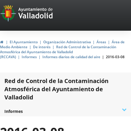
Portal
Jump to content
Web
del
Ayuntamiento
Home
El Ayuntamiento
Organización Administrativa
Áreas
Área de
Medio Ambiente
De interés
Red de Control de la Contaminación
de
Atmosférica del Ayuntamiento de Valladolid
(RCCAVA)
Informes
Informes diarios de calidad del aire
2016-03-08
Valladolid
Red de Control de la Contaminación
Atmosférica del Ayuntamiento de
Valladolid
D
¿Qué es la RCCAVA?
Datos de la Red
Contaminantes
Acreditación ENAC
Normativa
Programa de prevención del Ozono
Encuesta de calidad
Plan de acción en situaciones de alerta
Contacto e incidencias
Informes
t