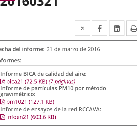
20160321
Twitter
Enlace
Facebook
Enlace
Link
Enla
a
a
a
una
una
una
echa del informe
21 de marzo de 2016
aplicación
aplicación
aplic
nformes
externa.
externa.
exte
Informe BICA de calidad del aire
bica21
(72.5
KB
)
(7 páginas)
Informe de partículas PM10 por método
gravimétrico
pm1021
(127.1
KB
)
Informe de ensayos de la red RCCAVA
infoen21
(603.6
KB
)