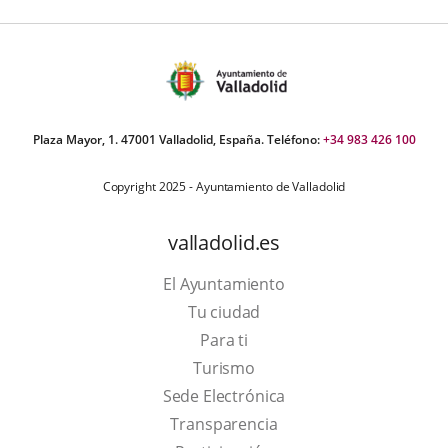
Plaza Mayor, 1. 47001 Valladolid, España. Teléfono:
+34 983 426 100
Copyright 2025 - Ayuntamiento de Valladolid
valladolid.es
El Ayuntamiento
Tu ciudad
Para ti
This
Turismo
link
Link
Sede Electrónica
will
to
Transparencia