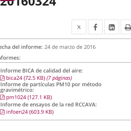
20160324
Twitter
Enlace
Facebook
Enlace
Link
Enla
a
a
a
una
una
una
echa del informe
24 de marzo de 2016
aplicación
aplicación
aplic
nformes
externa.
externa.
exte
Informe BICA de calidad del aire
bica24
(72.5
KB
)
(7 páginas)
Informe de partículas PM10 por método
gravimétrico
pm1024
(127.1
KB
)
Informe de ensayos de la red RCCAVA
infoen24
(603.9
KB
)