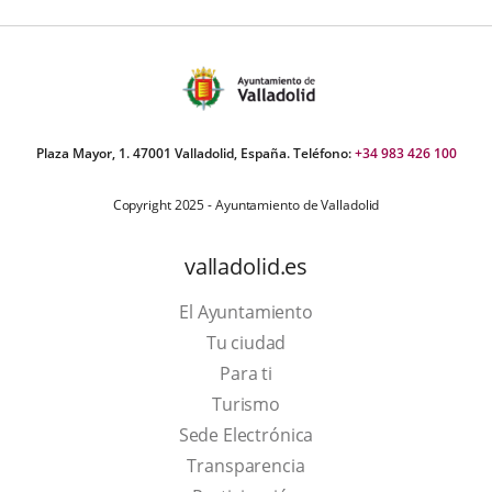
Plaza Mayor, 1. 47001 Valladolid, España. Teléfono:
+34 983 426 100
Copyright 2025 - Ayuntamiento de Valladolid
valladolid.es
El Ayuntamiento
Tu ciudad
Para ti
This
Turismo
link
Link
Sede Electrónica
will
to
Transparencia