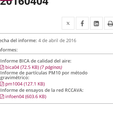
20160404
Twitter
Enlace
Facebook
Enlace
Link
Enla
a
a
a
una
una
una
echa del informe
4 de abril de 2016
aplicación
aplicación
aplic
nformes
externa.
externa.
exte
Informe BICA de calidad del aire
bica04
(72.5
KB
)
(7 páginas)
Informe de partículas PM10 por método
gravimétrico
pm1004
(127.1
KB
)
Informe de ensayos de la red RCCAVA
infoen04
(603.6
KB
)