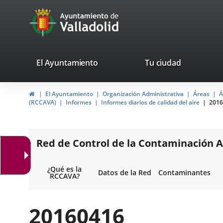
Portal
Jump to content
avaTop
Web
del
Ayuntamiento
valladolid.es
El Ayuntamiento
Tu ciudad
de
Home
El Ayuntamiento
Organización Administrativa
Áreas
Á
Valladolid
(RCCAVA)
Informes
Informes diarios de calidad del aire
2016
Red de Control de la Contaminación A
¿Qué es la
Datos de la Red
Contaminantes
RCCAVA?
20160416