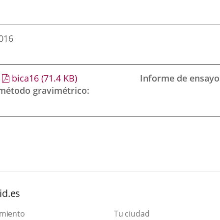
2016
bica16
(71.4
KB
)
Informe de ensayo
 método gravimétrico
id.es
amiento
Tu ciudad