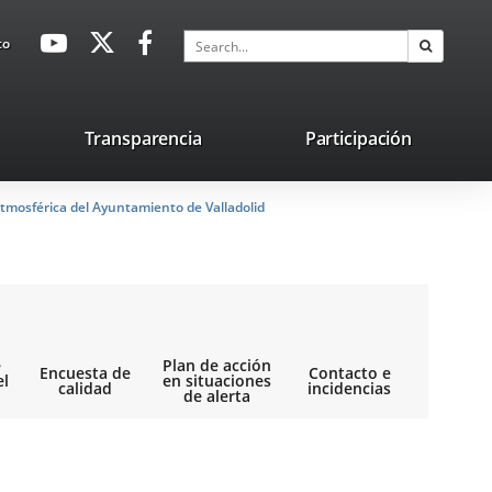
avaHeaderSocial
Link
Link
Link
Search
to
Search
to
to
to
external
external
external
application.
application.
application.
nk
Transparencia
Participación
ternal
tmosférica del Ayuntamiento de Valladolid
plication.
e
Plan de acción
Encuesta de
Contacto e
el
en situaciones
calidad
incidencias
de alerta