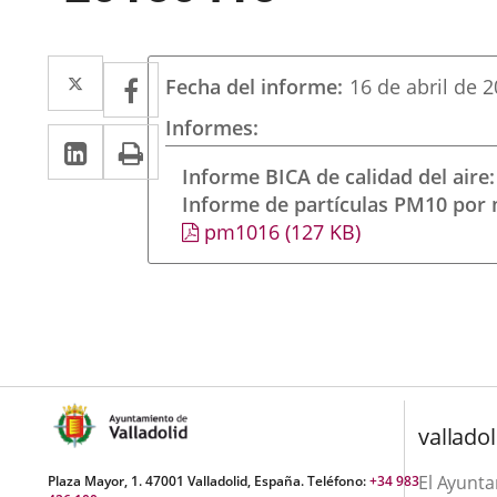
Twitter
Enlace
Facebook
Enlace
Fecha del informe
16 de abril de 
a
a
Informes
Linkedin
Enlace
Print
una
una
a
Informe BICA de calidad del aire
aplicación
aplicación
Informe de partículas PM10 por
una
externa.
externa.
pm1016
(127
KB
)
aplicación
externa.
valladol
El Ayunt
Plaza Mayor, 1. 47001 Valladolid, España. Teléfono:
+34 983