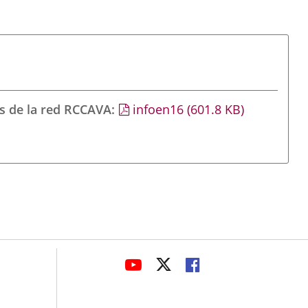
s de la red RCCAVA
infoen16
(601.8
KB
)
avaHeaderSocial
LINK
LINK
LINK
TO
TO
TO
EXTERNAL
EXTERNAL
EXTERNAL