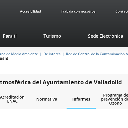
Accesibilidad
Trabaja con nosotros
Contac
This
Li
Para ti
Turismo
Sede Electrónica
link
to
will
ex
rea de Medio Ambiente
De interés
open
Red de Control de la Contaminación A
ap
0416
in
a
pop-
up
tmosférica del Ayuntamiento de Valladolid
window.
Programa d
Acreditación
Normativa
Informes
prevención d
ENAC
Ozono