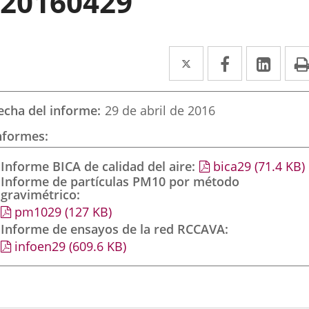
20160429
Twitter
Enlace
Facebook
Enlace
Link
Enla
a
a
a
una
una
una
echa del informe
29 de abril de 2016
aplicación
aplicación
aplic
nformes
externa.
externa.
exte
Informe BICA de calidad del aire
bica29
(71.4
KB
)
Informe de partículas PM10 por método
gravimétrico
pm1029
(127
KB
)
Informe de ensayos de la red RCCAVA
infoen29
(609.6
KB
)