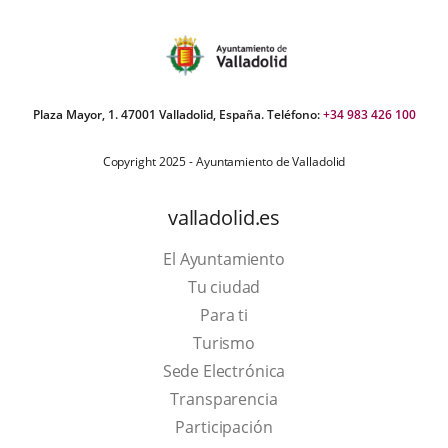
Plaza Mayor, 1. 47001 Valladolid, España. Teléfono:
+34 983 426 100
Copyright 2025 - Ayuntamiento de Valladolid
valladolid.es
El Ayuntamiento
Tu ciudad
Para ti
This
Turismo
link
Link
Sede Electrónica
will
to
Transparencia
open
external
Participación