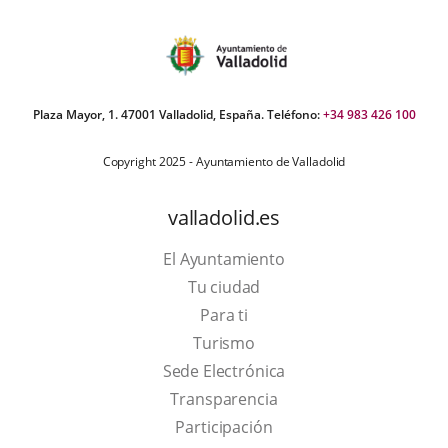
Plaza Mayor, 1. 47001 Valladolid, España. Teléfono:
+34 983 426 100
Copyright 2025 - Ayuntamiento de Valladolid
valladolid.es
El Ayuntamiento
Tu ciudad
Para ti
This
Turismo
link
Link
Sede Electrónica
will
to
Transparencia
open
external
Participación