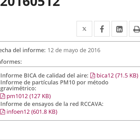
20160512
Twitter
Enlace
Facebook
Enlace
Link
Enla
a
a
a
una
una
una
echa del informe
12 de mayo de 2016
aplicación
aplicación
aplic
nformes
externa.
externa.
exte
Informe BICA de calidad del aire
bica12
(71.5
KB
)
Informe de partículas PM10 por método
gravimétrico
pm1012
(127
KB
)
Informe de ensayos de la red RCCAVA
infoen12
(601.8
KB
)