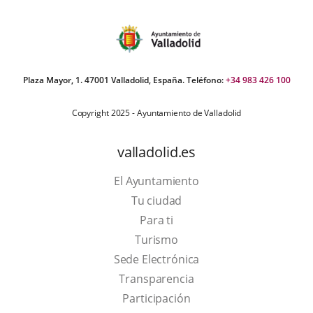
Plaza Mayor, 1. 47001 Valladolid, España. Teléfono:
+34 983 426 100
Copyright 2025 - Ayuntamiento de Valladolid
valladolid.es
El Ayuntamiento
Tu ciudad
Para ti
This
Turismo
link
Link
Sede Electrónica
will
to
Transparencia
open
external
Participación