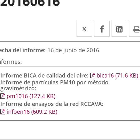
20160616
Twitter
Enlace
Facebook
Enlace
Link
Enla
a
a
a
una
una
una
echa del informe
16 de junio de 2016
aplicación
aplicación
aplic
nformes
externa.
externa.
exte
Informe BICA de calidad del aire
bica16
(71.6
KB
)
Informe de partículas PM10 por método
gravimétrico
pm1016
(127.4
KB
)
Informe de ensayos de la red RCCAVA
infoen16
(609.2
KB
)