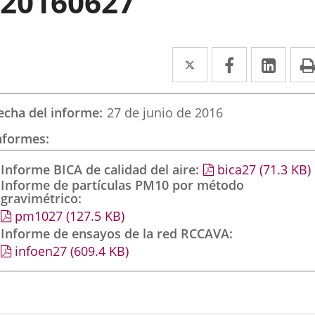
20160627
Twitter
Enlace
Facebook
Enlace
Link
Enla
a
a
a
una
una
una
echa del informe
27 de junio de 2016
aplicación
aplicación
aplic
nformes
externa.
externa.
exte
Informe BICA de calidad del aire
bica27
(71.3
KB
)
Informe de partículas PM10 por método
gravimétrico
pm1027
(127.5
KB
)
Informe de ensayos de la red RCCAVA
infoen27
(609.4
KB
)