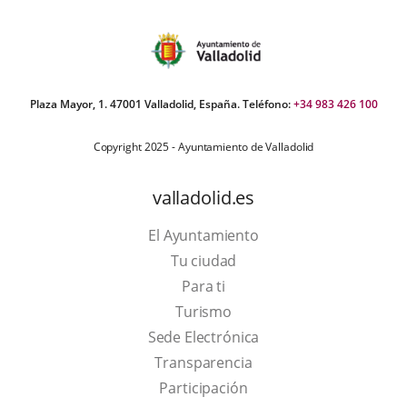
Plaza Mayor, 1. 47001 Valladolid, España. Teléfono:
+34 983 426 100
Copyright 2025 - Ayuntamiento de Valladolid
valladolid.es
El Ayuntamiento
Tu ciudad
Para ti
This
Turismo
link
Link
Sede Electrónica
will
to
Transparencia
open
external
Participación