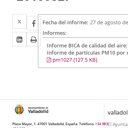
Twitter
Enlace
Facebook
Enlace
Fecha del informe
27 de agosto d
a
a
Informes
Linkedin
Enlace
Print
una
una
a
Informe BICA de calidad del aire
aplicación
aplicación
Informe de partículas PM10 por
una
externa.
externa.
pm1027
(127.5
KB
)
aplicación
externa.
valladol
El Ayunt
Plaza Mayor, 1. 47001 Valladolid, España. Teléfono:
+34 983