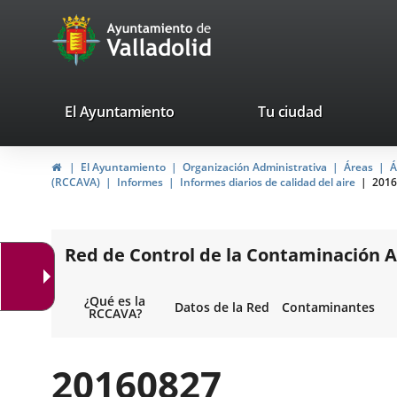
Portal
Jump to content
avaTop
Web
del
Ayuntamiento
valladolid.es
El Ayuntamiento
Tu ciudad
de
Home
El Ayuntamiento
Organización Administrativa
Áreas
Á
Valladolid
(RCCAVA)
Informes
Informes diarios de calidad del aire
2016
Red de Control de la Contaminación A
¿Qué es la
Datos de la Red
Contaminantes
RCCAVA?
20160827