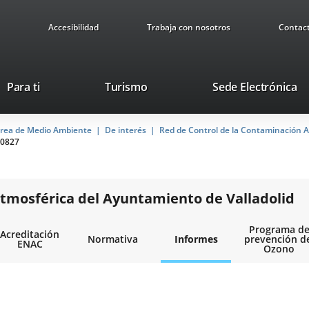
Accesibilidad
Trabaja con nosotros
Contac
This
Li
Para ti
Turismo
Sede Electrónica
link
to
will
ex
rea de Medio Ambiente
De interés
open
Red de Control de la Contaminación A
ap
0827
in
a
pop-
up
tmosférica del Ayuntamiento de Valladolid
window.
Programa d
Acreditación
Normativa
Informes
prevención d
ENAC
Ozono