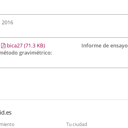
e 2016
bica27
(71.3
KB
)
Informe de ensayo
 método gravimétrico
id.es
amiento
Tu ciudad