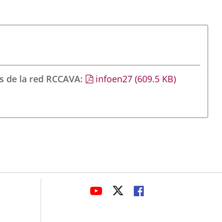
s de la red RCCAVA
infoen27
(609.5
KB
)
avaHeaderSocial
LINK
LINK
LINK
TO
TO
TO
EXTERNAL
EXTERNAL
EXTERNAL