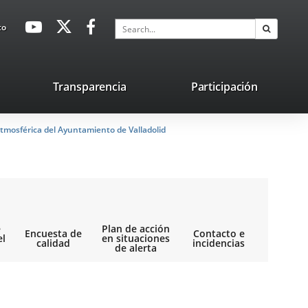
avaHeaderSocial
Link
Link
Link
Search
to
Search
to
to
to
external
external
external
application.
application.
application.
nk
Transparencia
Participación
ternal
tmosférica del Ayuntamiento de Valladolid
plication.
e
Plan de acción
Encuesta de
Contacto e
el
en situaciones
calidad
incidencias
de alerta