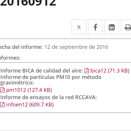
20160912
Twitter
Enlace
Facebook
Enlace
Link
Enla
a
a
a
una
una
una
echa del informe
12 de septiembre de 2016
aplicación
aplicación
aplic
nformes
externa.
externa.
exte
Informe BICA de calidad del aire
bica12
(71.3
KB
)
Informe de partículas PM10 por método
gravimétrico
pm1012
(127.4
KB
)
Informe de ensayos de la red RCCAVA
infoen12
(609.7
KB
)