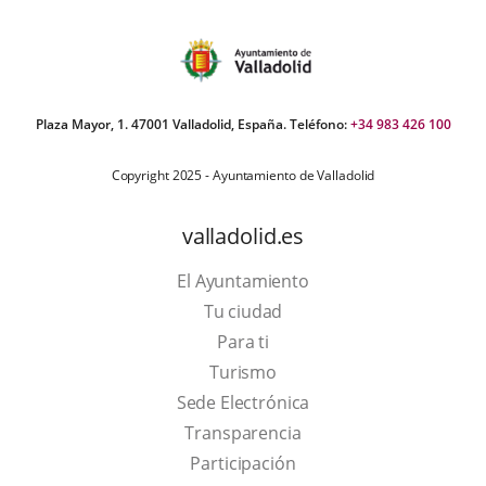
Plaza Mayor, 1. 47001 Valladolid, España. Teléfono:
+34 983 426 100
Copyright 2025 - Ayuntamiento de Valladolid
valladolid.es
El Ayuntamiento
Tu ciudad
Para ti
This
Turismo
link
Link
Sede Electrónica
will
to
Transparencia
open
external
Participación